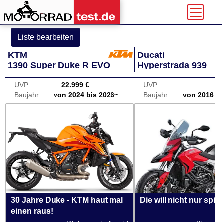
Liste bearbeiten
KTM
Ducati
1390 Super Duke R EVO
Hyperstrada 939
UVP
22.999 €
UVP
Baujahr
von 2024 bis 2026~
Baujahr
von 2016 b
30 Jahre Duke - KTM haut mal
Die will nicht nur spie
einen raus!