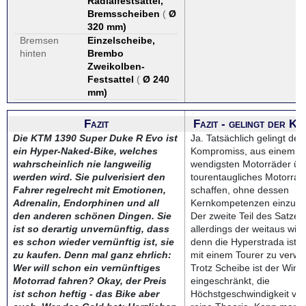
Radialfestsattel,
Bremsscheiben
(
Ø
320 mm
)
Bremsen
Einzelscheibe,
hinten
Brembo
Zweikolben-
Festsattel
(
Ø 240
mm
)
Fazit
Fazit - gelingt der K
Die KTM 1390 Super Duke R Evo ist
Ja. Tatsächlich gelingt der
ein Hyper-Naked-Bike, welches
Kompromiss, aus einem d
wahrscheinlich nie langweilig
wendigsten Motorräder üb
werden wird. Sie pulverisiert den
tourentaugliches Motorrad
Fahrer regelrecht mit Emotionen,
schaffen, ohne dessen
Adrenalin, Endorphinen und all
Kernkompetenzen einzusc
den anderen schönen Dingen. Sie
Der zweite Teil des Satzes
ist so derartig unvernünftig, dass
allerdings der weitaus wich
es schon wieder vernünftig ist, sie
denn die Hyperstrada ist ke
zu kaufen. Denn mal ganz ehrlich:
mit einem Tourer zu verwe
Wer will schon ein vernünftiges
Trotz Scheibe ist der Wind
Motorrad fahren? Okay, der Preis
eingeschränkt, die
ist schon heftig - das Bike aber
Höchstgeschwindigkeit vo