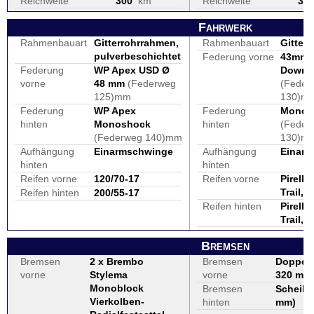
Reichweite
300
km
Reichweite
30
Fahrwerk
Rahmenbauart
Gitterrohrrahmen,
Rahmenbauart
Gitterr
pulverbeschichtet
Federung vorne
43mm 
Federung
WP Apex USD Ø
Down-
vorne
48 mm
(Federweg
(Feder
125)mm
130)m
Federung
WP Apex
Federung
Monofe
hinten
Monoshock
hinten
(Feder
(Federweg 140)mm
130)m
Aufhängung
Einarmschwinge
Aufhängung
Einar
hinten
hinten
Reifen vorne
120/70-17
Reifen vorne
Pirelli
Trail, 
Reifen hinten
200/55-17
Reifen hinten
Pirelli
Trail, 
Bremsen
Bremsen
2 x Brembo
Bremsen
Doppel
vorne
Stylema
vorne
320 mm
Monoblock
Bremsen
Scheibe
Vierkolben-
hinten
mm
)