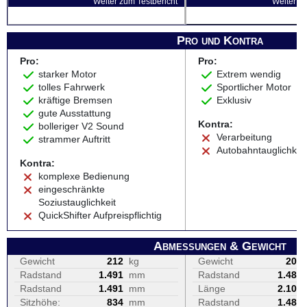
Weiter zum Testbericht
Weiter zu
Pro und Kontra
Pro:
Pro:
starker Motor
Extrem wendig
tolles Fahrwerk
Sportlicher Motor
kräftige Bremsen
Exklusiv
gute Ausstattung
Kontra:
bolleriger V2 Sound
Verarbeitung
strammer Auftritt
Autobahntauglichkei
Kontra:
komplexe Bedienung
eingeschränkte
Soziustauglichkeit
QuickShifter Aufpreispflichtig
Abmessungen & Gewicht
Gewicht
212
kg
Gewicht
201
Radstand
1.491
mm
Radstand
1.485
Radstand
1.491
mm
Länge
2.100
Sitzhöhe:
834
mm
Radstand
1.485