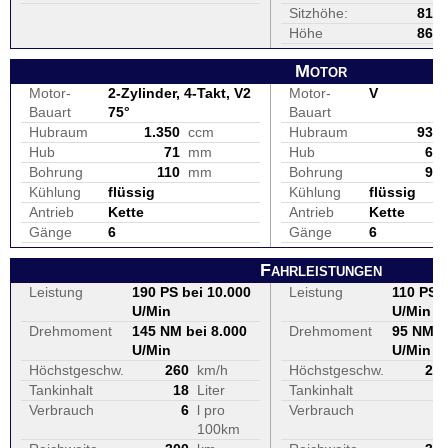
Sitzhöhe:
810
Höhe
860
Motor
Motor-
2-Zylinder, 4-Takt, V2
Motor-
V
Bauart
75°
Bauart
Hubraum
1.350
ccm
Hubraum
937
Hub
71
mm
Hub
68
Bohrung
110
mm
Bohrung
94
Kühlung
flüssig
Kühlung
flüssig
Antrieb
Kette
Antrieb
Kette
Gänge
6
Gänge
6
Fahrleistungen
Leistung
190 PS bei 10.000
Leistung
110 PS b
U/Min
U/Min
Drehmoment
145 NM bei 8.000
Drehmoment
95 NM b
U/Min
U/Min
Höchstgeschw.
260
km/h
Höchstgeschw.
22
Tankinhalt
18
Liter
Tankinhalt
1
Verbrauch
6
l pro
Verbrauch
100km