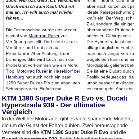
auch. Wer das Geld hat: Herzlichen
reine Theorie. Kann man 
Glückwunsch zum Kauf. Und ruf
aber nach kurzer Zeit pend
mal an, ich will auch mal wieder
ideale Reisegeschwindigke
fahren...
km/h ein. Der Weg ist hier 
Ziel, sondern die einiger
Die Testmaschine wurde uns wieder
überstandene Prüfung bis
einmal von
Motorrad Ruser
zur
nächsten Gebirgspass.
Verfügung gestellt. Dort steht sie als
Die Hyperstrada ist ein
Vorführer und freut sich auf
alltagstaugliches Funbike,
Probefahrer. Aber Achtung: Euer
man auch länger von zuh
bisheriges Bike wird Euch nach der
wegbleiben kann und eine
Probefahrt vorkommen wie ein Mofa.
Mordsspaß geliefert bek
Tipp:
Motorrad Ruser in Haseldorf bei
Sie ist eine Ducati durch u
Hamburg
hat auch noch ein paar
Positiv bedeutet das, dass
1290 Super Dukes R's zum absoluten
umso besser funktioniert, j
Schnapperpreis. Einfach mal
es voran geht. Aber eben 
anrufen: 04129 - 443
dann. Wer ein Motorrad für
KTM 1390 Super Duke R Evo vs. Ducati
gemütliche Runde zwisch
Hyperstrada 939 - Der ultimative
sucht, sollte beim freundli
Vergleich
Händler einer anderen Ma
vorstellig werden.
In der Welt der Motorräder gibt es viele spannende Modelle,
Negativ bedeuten die Bür
die um die Gunst der Fahrer buhlen. Zwei herausragende
Würde, eine echte Ducati z
Vertreter sind die
KTM 1390 Super Duke R Evo
und die
offensichtlich eine nur