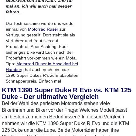
Glückwunsch zum Kauf. Und ruf
mal an, ich will auch mal wieder
fahren...
Die Testmaschine wurde uns wieder
einmal von
Motorrad Ruser
zur
Verfügung gestellt. Dort steht sie als
Vorführer und freut sich auf
Probefahrer. Aber Achtung: Euer
bisheriges Bike wird Euch nach der
Probefahrt vorkommen wie ein Mofa.
Tipp:
Motorrad Ruser in Haseldorf bei
Hamburg
hat auch noch ein paar
1290 Super Dukes R's zum absoluten
Schnapperpreis. Einfach mal
anrufen: 04129 - 443
KTM 1390 Super Duke R Evo vs. KTM 125
Duke - Der ultimative Vergleich
MotorradTest.de auf YouTube
Bei der Wahl des perfekten Motorrads stehen viele
Bikerinnen und Biker vor der Frage: Welches Modell passt
am besten zu meinen Bedürfnissen? In diesem Vergleich
nehmen wir die KTM 1390 Super Duke R Evo und die KTM
125 Duke unter die Lupe. Beide Motorräder haben ihre