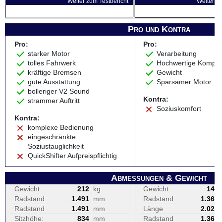
Weiter zum Testbericht
Weiter zu
Pro und Kontra
Pro:
Pro:
starker Motor
Verarbeitung
tolles Fahrwerk
Hochwertige Kompo
kräftige Bremsen
Gewicht
gute Ausstattung
Sparsamer Motor
bolleriger V2 Sound
Kontra:
strammer Auftritt
Soziuskomfort
Kontra:
komplexe Bedienung
eingeschränkte
Soziustauglichkeit
QuickShifter Aufpreispflichtig
Abmessungen & Gewicht
Gewicht
212
kg
Gewicht
143
Radstand
1.491
mm
Radstand
1.367
Radstand
1.491
mm
Länge
2.029
Sitzhöhe:
834
mm
Radstand
1.367