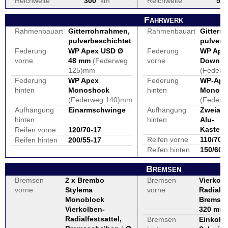
Reichweite
300
km
Reichweite
55
Fahrwerk
Rahmenbauart
Gitterrohrrahmen,
Rahmenbauart
Gitterr
pulverbeschichtet
pulverb
Federung
WP Apex USD Ø
Federung
WP Apex
vorne
48 mm
(Federweg
vorne
Down Ø
125)mm
(Feder
Federung
WP Apex
Federung
WP-Ape
hinten
Monoshock
hinten
Monosh
(Federweg 140)mm
(Feder
Aufhängung
Einarmschwinge
Aufhängung
Zweiar
hinten
hinten
Alu-
Kasten
Reifen vorne
120/70-17
Reifen vorne
110/70 
Reifen hinten
200/55-17
Reifen hinten
150/60 
Bremsen
Bremsen
2 x Brembo
Bremsen
Vierkolb
vorne
Stylema
vorne
Radialfe
Monoblock
Bremssc
Vierkolben-
320 mm
)
Radialfestsattel,
Bremsen
Einkolb