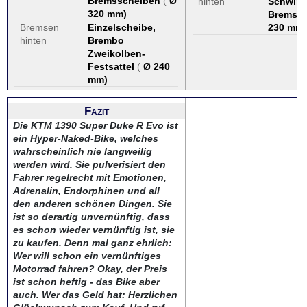
Bremsscheiben
(
Ø
hinten
Schwimm
320 mm
)
Bremssc
Bremsen
Einzelscheibe,
230 mm
)
hinten
Brembo
Zweikolben-
Festsattel
(
Ø 240
mm
)
Fazit
Die KTM 1390 Super Duke R Evo ist
ein Hyper-Naked-Bike, welches
wahrscheinlich nie langweilig
werden wird. Sie pulverisiert den
Fahrer regelrecht mit Emotionen,
Adrenalin, Endorphinen und all
den anderen schönen Dingen. Sie
ist so derartig unvernünftig, dass
es schon wieder vernünftig ist, sie
zu kaufen. Denn mal ganz ehrlich:
Wer will schon ein vernünftiges
Motorrad fahren? Okay, der Preis
ist schon heftig - das Bike aber
auch. Wer das Geld hat: Herzlichen