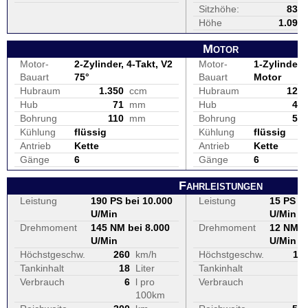
Sitzhöhe:
830
Höhe
1.090
Motor
Motor-
2-Zylinder, 4-Takt, V2
Motor-
1-Zylinder, 
Bauart
75°
Bauart
Motor
Hubraum
1.350
ccm
Hubraum
125
Hub
71
mm
Hub
47
Bohrung
110
mm
Bohrung
58
Kühlung
flüssig
Kühlung
flüssig
Antrieb
Kette
Antrieb
Kette
Gänge
6
Gänge
6
Fahrleistungen
Leistung
190 PS bei 10.000
Leistung
15 PS be
U/Min
U/Min
Drehmoment
145 NM bei 8.000
Drehmoment
12 NM b
U/Min
U/Min
Höchstgeschw.
260
km/h
Höchstgeschw.
11
Tankinhalt
18
Liter
Tankinhalt
1
Verbrauch
6
l pro
Verbrauch
100km