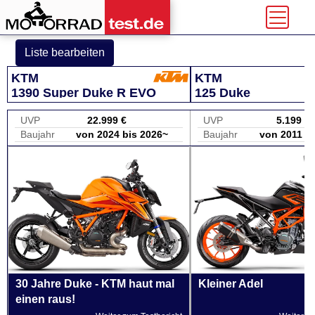
Liste bearbeiten
KTM
KTM
1390 Super Duke R EVO
125 Duke
UVP
22.999 €
UVP
5.199 €
Baujahr
von 2024 bis 2026~
Baujahr
von 2011 b
30 Jahre Duke - KTM haut mal
Kleiner Adel
einen raus!