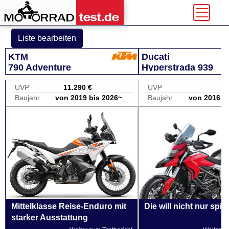
Liste bearbeiten
KTM
Ducati
790 Adventure
Hyperstrada 939
UVP
11.290 €
UVP
Baujahr
von 2019 bis 2026~
Baujahr
von 2016 b
Mittelklasse Reise-Enduro mit
Die will nicht nur spie
starker Ausstattung