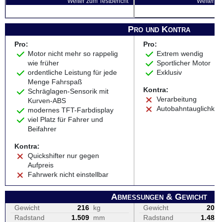
Weiter zum Testbericht
Weiter zu
Pro und Kontra
Pro:
Pro:
Motor nicht mehr so rappelig
Extrem wendig
wie früher
Sportlicher Motor
ordentliche Leistung für jede
Exklusiv
Menge Fahrspaß
Kontra:
Schräglagen-Sensorik mit
Verarbeitung
Kurven-ABS
Autobahntauglichkei
modernes TFT-Farbdisplay
viel Platz für Fahrer und
Beifahrer
Kontra:
Quickshifter nur gegen
Aufpreis
Fahrwerk nicht einstellbar
Abmessungen & Gewicht
Gewicht
216
kg
Gewicht
201
Radstand
1.509
mm
Radstand
1.485