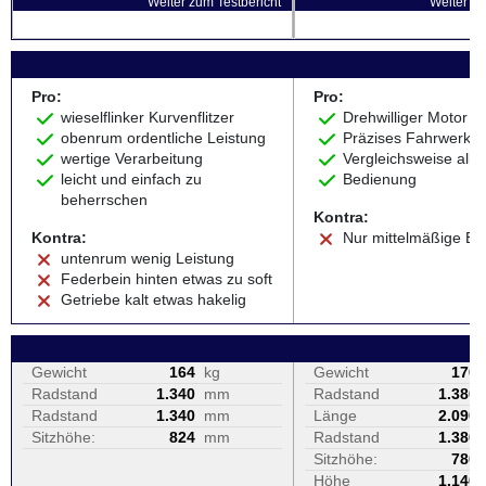
Weiter zum Testbericht
Weiter zu
Pro:
Pro:
wieselflinker Kurvenflitzer
Drehwilliger Motor
obenrum ordentliche Leistung
Präzises Fahrwerk
wertige Verarbeitung
Vergleichsweise allt
leicht und einfach zu
Bedienung
beherrschen
Kontra:
Kontra:
Nur mittelmäßige B
untenrum wenig Leistung
Federbein hinten etwas zu soft
Getriebe kalt etwas hakelig
Gewicht
164
kg
Gewicht
170
Radstand
1.340
mm
Radstand
1.380
Radstand
1.340
mm
Länge
2.090
Sitzhöhe:
824
mm
Radstand
1.380
Sitzhöhe:
780
Höhe
1.140