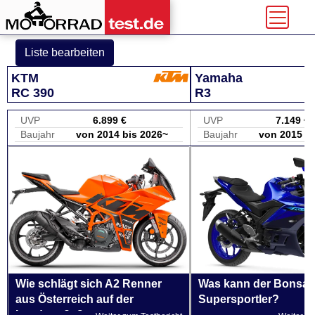
Liste bearbeiten
KTM
Yamaha
RC 390
R3
UVP
6.899 €
UVP
7.149 €
Baujahr
von 2014 bis 2026~
Baujahr
von 2015 b
Wie schlägt sich A2 Renner
Was kann der Bonsai-
aus Österreich auf der
Supersportler?
Landstraße?