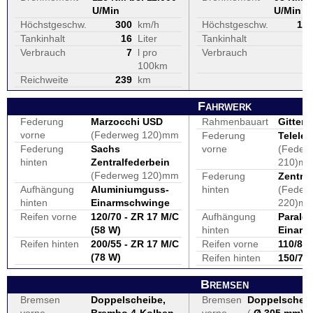
U/Min
U/Min
Höchstgeschw.
300
km/h
Höchstgeschw.
19
Tankinhalt
16
Liter
Tankinhalt
2
Verbrauch
7
l pro
Verbrauch
100km
Reichweite
239
km
Fahrwerk
Federung
Marzocchi USD
Rahmenbauart
Gitter
vorne
(Federweg 120)mm
Federung
Telelev
Federung
Sachs
vorne
(Feder
hinten
Zentralfederbein
210)m
(Federweg 120)mm
Federung
Zentral
Aufhängung
Aluminiumguss-
hinten
(Feder
hinten
Einarmschwinge
220)m
Reifen vorne
120/70 - ZR 17 M/C
Aufhängung
Paralev
(58 W)
hinten
Einarm
Reifen hinten
200/55 - ZR 17 M/C
Reifen vorne
110/80 
(78 W)
Reifen hinten
150/70 
Bremsen
Bremsen
Doppelscheibe,
Bremsen
Doppelschei