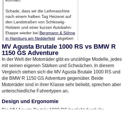
konnten.
Schade, dass wir die Leihmaschine
nach einem halben Tag Heizerei auf
den Landstraßen von Schleswig-
Holstein und einer kurzen Autobahn-
Etappe wieder bei
Bergmann & Söhne
in Hamburg am Nedderfeld
abgeben
mussten. Trotzdem sind wir dankbar
MV Agusta Brutale 1000 RS vs BMW R
für diese Erfahrung und können allen
1150 GS Adventure
potentiell kaufwilligen nur zu einem
In der Welt der Motorräder gibt es unzählige Modelle, jedes
Besuch bei B&S raten. Selbst wenn
mit seinen eigenen Stärken und Schwächen. In diesem
man nicht fahren will, lohnt sich ein
Blick in den 1. Stock: Hier stehen sie,
Vergleich stehen sich die MV Agusta Brutale 1000 RS und
die Schätzchen aus Varese. Auch eine
die BMW R 1150 GS Adventure gegenüber. Beide
RR und die noch schönere
Motorräder sind in ihrer Klasse sehr beliebt, sprechen aber
Superveloce in mehreren Farben. Ich
unterschiedliche Fahrertypen an.
glaube, ich fahre da morgen nochmal
hin...
Design und Ergonomie
MotorradTest.de auf YouTube
Die MV Agusta Brutale 1000 RS besticht durch ihr
sportliches Design und ihre aggressive Linienführung. Sie
ist ein echter Hingucker und zieht alle Blicke auf sich. Die
Sitzposition ist eher sportlich ausgelegt, was dynamisches