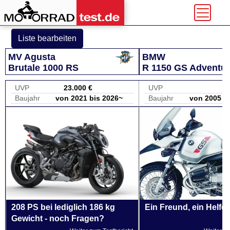
Liste bearbeiten
MV Agusta
BMW
Brutale 1000 RS
R 1150 GS Adventu
UVP
23.000 €
UVP
Baujahr
von 2021 bis 2026~
Baujahr
von 2005 b
208 PS bei lediglich 186 kg
Ein Freund, ein Helfer
Gewicht - noch Fragen?