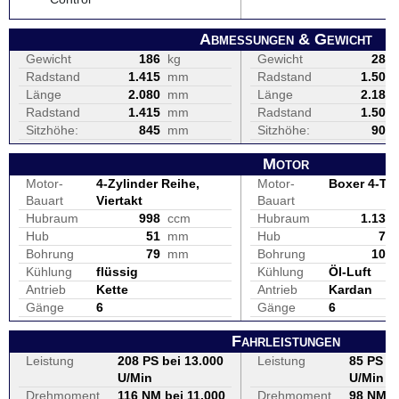
Abmessungen & Gewicht
Gewicht
186
kg
Gewicht
287
Radstand
1.415
mm
Radstand
1.501
Länge
2.080
mm
Länge
2.180
Radstand
1.415
mm
Radstand
1.501
Sitzhöhe:
845
mm
Sitzhöhe:
900
Motor
Motor-
4-Zylinder Reihe,
Motor-
Boxer 4-Tak
Bauart
Viertakt
Bauart
Hubraum
998
ccm
Hubraum
1.130
Hub
51
mm
Hub
70
Bohrung
79
mm
Bohrung
101
Kühlung
flüssig
Kühlung
Öl-Luft
Antrieb
Kette
Antrieb
Kardan
Gänge
6
Gänge
6
Fahrleistungen
Leistung
208 PS bei 13.000
Leistung
85 PS be
U/Min
U/Min
Drehmoment
116 NM bei 11.000
Drehmoment
98 NM b