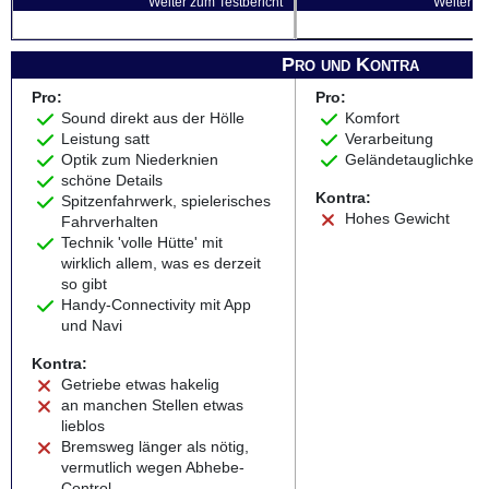
Weiter zum Testbericht
Weiter zu
Pro und Kontra
Pro:
Pro:
Sound direkt aus der Hölle
Komfort
Leistung satt
Verarbeitung
Optik zum Niederknien
Geländetauglichkeit
schöne Details
Kontra:
Spitzenfahrwerk, spielerisches
Hohes Gewicht
Fahrverhalten
Technik 'volle Hütte' mit
wirklich allem, was es derzeit
so gibt
Handy-Connectivity mit App
und Navi
Kontra:
Getriebe etwas hakelig
an manchen Stellen etwas
lieblos
Bremsweg länger als nötig,
vermutlich wegen Abhebe-
Control