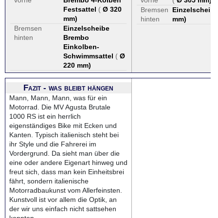
vorne
Brembo 4-Kolben
vorne
(
Ø 305 mm
)
Festsattel
(
Ø 320
Bremsen
Einzelscheib
mm
)
hinten
mm
)
Bremsen
Einzelscheibe
hinten
Brembo
Einkolben-
Schwimmsattel
(
Ø
220 mm
)
Fazit - was bleibt hängen
Mann, Mann, Mann, was für ein
Motorrad. Die MV Agusta Brutale
1000 RS ist ein herrlich
eigenständiges Bike mit Ecken und
Kanten. Typisch italienisch steht bei
ihr Style und die Fahrerei im
Vordergrund. Da sieht man über die
eine oder andere Eigenart hinweg und
freut sich, dass man kein Einheitsbrei
fährt, sondern italienische
Motorradbaukunst vom Allerfeinsten.
Kunstvoll ist vor allem die Optik, an
der wir uns einfach nicht sattsehen