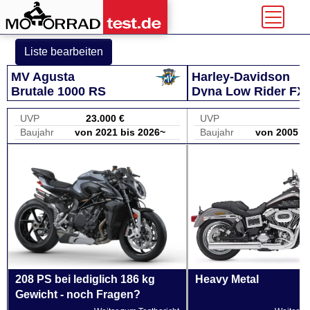
Liste bearbeiten
MV Agusta
Harley-Davidson
Brutale 1000 RS
Dyna Low Rider FX
UVP
23.000 €
UVP
Baujahr
von 2021 bis 2026~
Baujahr
von 2005 b
208 PS bei lediglich 186 kg
Heavy Metal
Gewicht - noch Fragen?