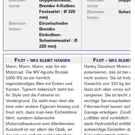
Bremsen
Doppelscheibe,
Bremsen
Doppel
vorne
Brembo 4-Kolben
vorne
Festsattel
(
Ø 320
Bremsen
Scheibe
mm
)
hinten
Bremsen
Einzelscheibe
hinten
Brembo
Einkolben-
Schwimmsattel
(
Ø
220 mm
)
Fazit - was bleibt hängen
Fazit - was bleibt
Mann, Mann, Mann, was für ein
Harley Davidson Motorräd
Motorrad. Die MV Agusta Brutale
polarisieren, das ist bei d
1000 RS ist ein herrlich
nicht anders. Sie ist trotz 
eigenständiges Bike mit Ecken und
Gewichts von 320 kg leicht
Kanten. Typisch italienisch steht bei
lässt sich aber umso schw
ihr Style und die Fahrerei im
rangieren. Sie ist leicht zu
Vordergrund. Da sieht man über die
wichtige Servicearbeiten w
eine oder andere Eigenart hinweg und
Filterwechsel lassen sich i
freut sich, dass man kein Einheitsbrei
Garage erledigen. Zündke
fährt, sondern italienische
Luftfilter sind vorbildlich z
Motorradbaukunst vom Allerfeinsten.
dank Hydrostößel entfällt 
Kunstvoll ist vor allem die Optik, an
aufwendige Einstellen der 