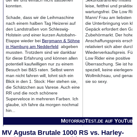
der wir uns einfach nicht sattsehen
Sekundärantrieb mittels Ri
konnten.
leise, fettfrei und praktisch
wartungsfrei. Die Low Ride
Schade, dass wir die Leihmaschine
Mann/ Frau am liebsten so
nach einem halben Tag Heizerei auf
die Unterbringung von kle
den Landstraßen von Schleswig-
Gepäck erfordert den Ga
Holstein und einer kurzen Autobahn-
Zubehörmarkt. Der hohe
Etappe wieder bei
Bergmann & Söhne
Anschaffungspreis erschre
in Hamburg am Nedderfeld
abgeben
relativiert sich aber durc
mussten. Trotzdem sind wir dankbar
Wiederverkaufspreis. Für u
für diese Erfahrung und können allen
Low Rider eine positive
potentiell kaufwilligen nur zu einem
Überraschung. Sie ist halt
Besuch bei B&S raten. Selbst wenn
speziell, keine eierlegende
man nicht fahren will, lohnt sich ein
Wollmilchsau, und genau 
Blick in den 1. Stock: Hier stehen sie,
sie so sexy.
die Schätzchen aus Varese. Auch eine
RR und die noch schönere
Superveloce in mehreren Farben. Ich
glaube, ich fahre da morgen nochmal
hin...
MotorradTest.de auf YouTube
MV Agusta Brutale 1000 RS vs. Harley-