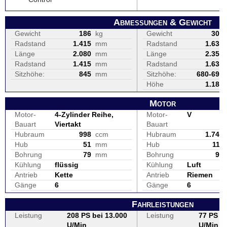
Abmessungen & Gewicht
Gewicht
186
kg
Gewicht
302
Radstand
1.415
mm
Radstand
1.630
Länge
2.080
mm
Länge
2.355
Radstand
1.415
mm
Radstand
1.630
Sitzhöhe:
845
mm
Sitzhöhe:
680-690
Höhe
1.185
Motor
Motor-
4-Zylinder Reihe,
Motor-
V
Bauart
Viertakt
Bauart
Hubraum
998
ccm
Hubraum
1.745
Hub
51
mm
Hub
111
Bohrung
79
mm
Bohrung
98
Kühlung
flüssig
Kühlung
Luft
Antrieb
Kette
Antrieb
Riemen
Gänge
6
Gänge
6
Fahrleistungen
Leistung
208 PS bei 13.000
Leistung
77 PS be
U/Min
U/Min