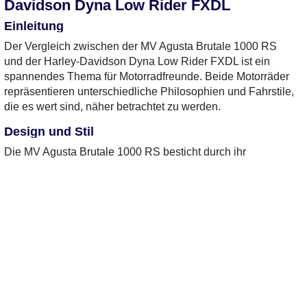
Davidson Dyna Low Rider FXDL
Einleitung
Der Vergleich zwischen der MV Agusta Brutale 1000 RS
und der Harley-Davidson Dyna Low Rider FXDL ist ein
spannendes Thema für Motorradfreunde. Beide Motorräder
repräsentieren unterschiedliche Philosophien und Fahrstile,
die es wert sind, näher betrachtet zu werden.
Design und Stil
Die MV Agusta Brutale 1000 RS besticht durch ihr
aggressives und sportliches Design. Mit scharfen Linien und
einem markanten Auftritt zieht sie die Blicke auf sich. Die
Verwendung hochwertiger Materialien und die Liebe zum
Detail machen sie zu einem wahren Kunstwerk auf zwei
0 Gebrauchte
gefunden
: Keine
0 Gebrauchte
gefunden
:
Rädern.
Preise verfügbar
Preise verfügbar
Im Gegensatz dazu steht die Harley-Davidson Dyna Low
Rider FXDL, die mit ihrem klassischen Cruiser-Design und
der tiefen Sitzposition ein ganz anderes Gefühl vermittelt.
Die Kombination aus Chrom und matten Oberflächen