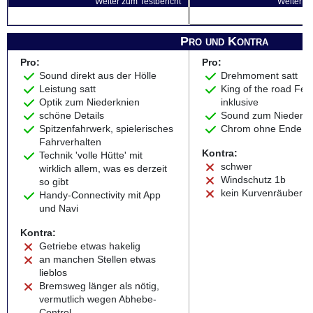
Weiter zum Testbericht
Weiter zu
Pro und Kontra
Pro:
Pro:
Sound direkt aus der Hölle
Drehmoment satt
Leistung satt
King of the road Fee
Optik zum Niederknien
inklusive
schöne Details
Sound zum Niederkn
Spitzenfahrwerk, spielerisches
Chrom ohne Ende
Fahrverhalten
Kontra:
Technik 'volle Hütte' mit
schwer
wirklich allem, was es derzeit
Windschutz 1b
so gibt
kein Kurvenräuber
Handy-Connectivity mit App
und Navi
Kontra:
Getriebe etwas hakelig
an manchen Stellen etwas
lieblos
Bremsweg länger als nötig,
vermutlich wegen Abhebe-
Control