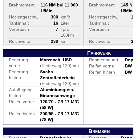
Drehmoment
116 NM bei 11.000
Drehmoment
145 NM 
U/Min
U/Min
Höchstgeschw.
300
km/h
Höchstgeschw.
19
Tankinhalt
16
Liter
Tankinhalt
1
Verbrauch
7
l pro
Verbrauch
100km
Reichweite
239
km
Reichweite
34
Fahrwerk
Federung
Marzocchi USD
Rahmenbauart
Doppe
vorne
(Federweg 120)mm
Reifen vorne
BW
Federung
Sachs
Reifen hinten
BW
hinten
Zentralfederbein
(Federweg 120)mm
Aufhängung
Aluminiumguss-
hinten
Einarmschwinge
Reifen vorne
120/70 - ZR 17 M/C
(58 W)
Reifen hinten
200/55 - ZR 17 M/C
(78 W)
Bremsen