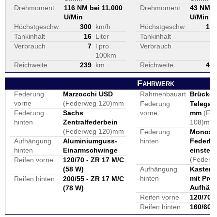
Drehmoment
116 NM bei 11.000
Drehmoment
43 NM b
U/Min
U/Min
Höchstgeschw.
300
km/h
Höchstgeschw.
17
Tankinhalt
16
Liter
Tankinhalt
1
Verbrauch
7
l pro
Verbrauch
100km
Reichweite
239
km
Reichweite
48
Fahrwerk
Federung
Marzocchi USD
Rahmenbauart
Brücke
vorne
(Federweg 120)mm
Federung
Telegabe
Federung
Sachs
vorne
mm
(Fe
hinten
Zentralfederbein
108)mm
(Federweg 120)mm
Federung
Monost
Aufhängung
Aluminiumguss-
hinten
Federba
hinten
Einarmschwinge
einstell
(Federw
Reifen vorne
120/70 - ZR 17 M/C
(58 W)
Aufhängung
Kasten
hinten
mit ProL
Reifen hinten
200/55 - ZR 17 M/C
Aufhän
(78 W)
Reifen vorne
120/70 
Reifen hinten
160/60 