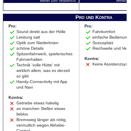
Weiter zum Testbericht
Weiter zu
Pro und Kontra
Pro:
Pro:
Sound direkt aus der Hölle
Fahrkomfort
Leistung satt
einfache Bedienung
Optik zum Niederknien
Soziusplatz
schöne Details
Reichweite und Verb
Spitzenfahrwerk, spielerisches
Kontra:
Fahrverhalten
Keine Assistenzsyst
Technik 'volle Hütte' mit
wirklich allem, was es derzeit
so gibt
Handy-Connectivity mit App
und Navi
Kontra:
Getriebe etwas hakelig
an manchen Stellen etwas
lieblos
Bremsweg länger als nötig,
vermutlich wegen Abhebe-
Control