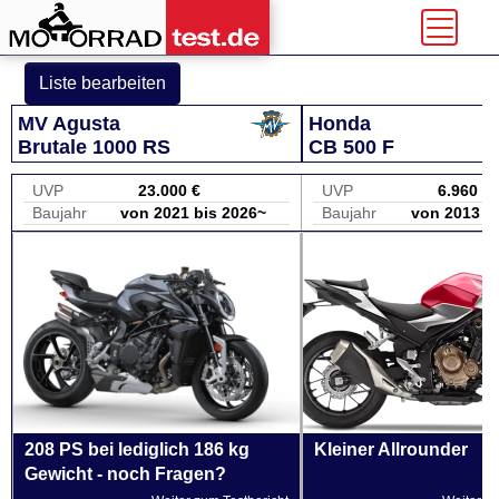
Liste bearbeiten
MV Agusta
Honda
Brutale 1000 RS
CB 500 F
UVP
23.000 €
UVP
6.960 €
Baujahr
von 2021 bis 2026~
Baujahr
von 2013 b
208 PS bei lediglich 186 kg
Kleiner Allrounder
Gewicht - noch Fragen?