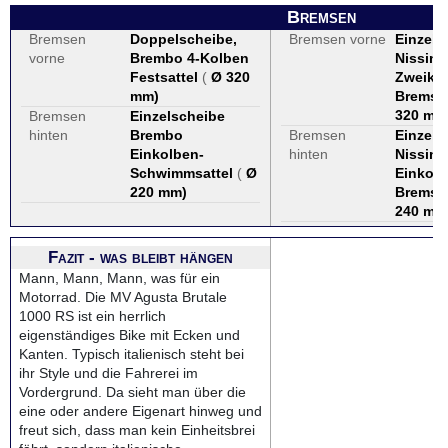
Bremsen
Bremsen
Doppelscheibe,
Bremsen vorne
Einzels
vorne
Brembo 4-Kolben
Nissin,
Festsattel
(
Ø 320
Zweikol
mm
)
Bremsz
320 mm
Bremsen
Einzelscheibe
hinten
Brembo
Bremsen
Einzels
Einkolben-
hinten
Nissin,
Schwimmsattel
(
Ø
Einkolb
220 mm
)
Bremsz
240 mm
Fazit - was bleibt hängen
Mann, Mann, Mann, was für ein
Motorrad. Die MV Agusta Brutale
1000 RS ist ein herrlich
eigenständiges Bike mit Ecken und
Kanten. Typisch italienisch steht bei
ihr Style und die Fahrerei im
Vordergrund. Da sieht man über die
eine oder andere Eigenart hinweg und
freut sich, dass man kein Einheitsbrei