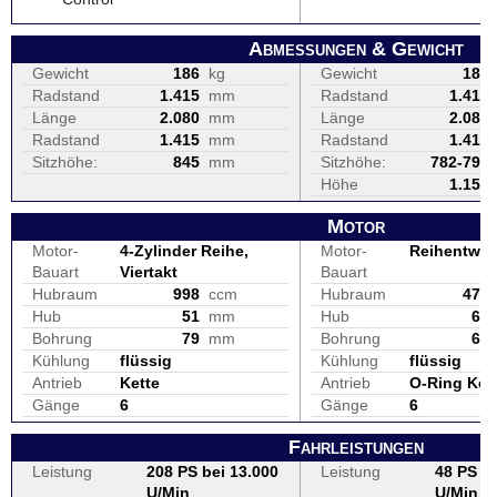
Abmessungen & Gewicht
Gewicht
186
kg
Gewicht
189
Radstand
1.415
mm
Radstand
1.410
Länge
2.080
mm
Länge
2.080
Radstand
1.415
mm
Radstand
1.410
Sitzhöhe:
845
mm
Sitzhöhe:
782-790
Höhe
1.150
Motor
Motor-
4-Zylinder Reihe,
Motor-
Reihentwin
Bauart
Viertakt
Bauart
Hubraum
998
ccm
Hubraum
471
Hub
51
mm
Hub
67
Bohrung
79
mm
Bohrung
67
Kühlung
flüssig
Kühlung
flüssig
Antrieb
Kette
Antrieb
O-Ring Ket
Gänge
6
Gänge
6
Fahrleistungen
Leistung
208 PS bei 13.000
Leistung
48 PS be
U/Min
U/Min