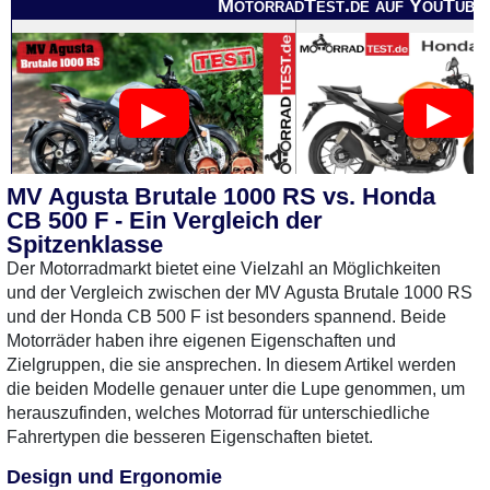
MotorradTest.de auf YouTube
MV Agusta Brutale 1000 RS vs. Honda
CB 500 F - Ein Vergleich der
0 Gebrauchte
gefunden
: Keine
1 Gebrauchte
gefunden
:
Spitzenklasse
Preise verfügbar
Der Motorradmarkt bietet eine Vielzahl an Möglichkeiten
und der Vergleich zwischen der MV Agusta Brutale 1000 RS
und der Honda CB 500 F ist besonders spannend. Beide
Motorräder haben ihre eigenen Eigenschaften und
Zielgruppen, die sie ansprechen. In diesem Artikel werden
die beiden Modelle genauer unter die Lupe genommen, um
herauszufinden, welches Motorrad für unterschiedliche
Fahrertypen die besseren Eigenschaften bietet.
Design und Ergonomie