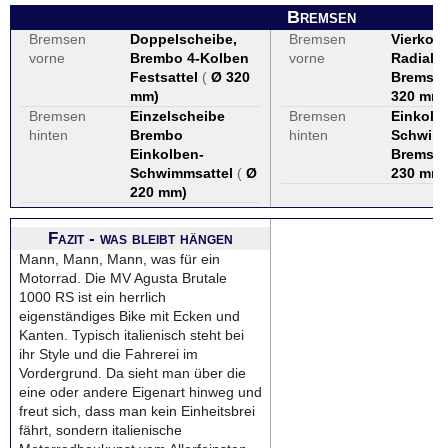
Bremsen
Bremsen
Doppelscheibe,
Bremsen
Vierkolb
vorne
Brembo 4-Kolben
vorne
Radialfe
Festsattel
(
Ø 320
Bremssc
mm
)
320 mm
)
Bremsen
Einzelscheibe
Bremsen
Einkolb
hinten
Brembo
hinten
Schwimm
Einkolben-
Bremssc
Schwimmsattel
(
Ø
230 mm
)
220 mm
)
Fazit - was bleibt hängen
Mann, Mann, Mann, was für ein
Motorrad. Die MV Agusta Brutale
1000 RS ist ein herrlich
eigenständiges Bike mit Ecken und
Kanten. Typisch italienisch steht bei
ihr Style und die Fahrerei im
Vordergrund. Da sieht man über die
eine oder andere Eigenart hinweg und
freut sich, dass man kein Einheitsbrei
fährt, sondern italienische