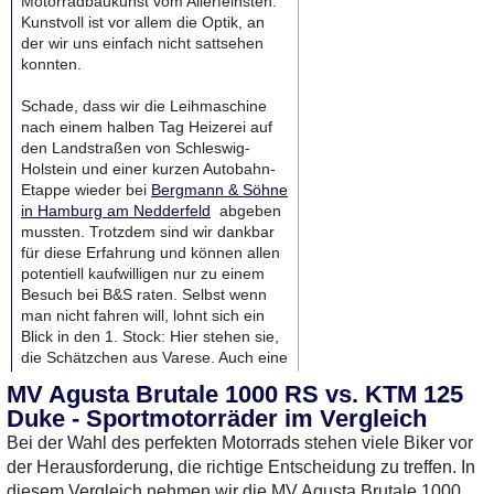
Motorradbaukunst vom Allerfeinsten.
Kunstvoll ist vor allem die Optik, an
der wir uns einfach nicht sattsehen
konnten.
Schade, dass wir die Leihmaschine
nach einem halben Tag Heizerei auf
den Landstraßen von Schleswig-
Holstein und einer kurzen Autobahn-
Etappe wieder bei
Bergmann & Söhne
in Hamburg am Nedderfeld
abgeben
mussten. Trotzdem sind wir dankbar
für diese Erfahrung und können allen
potentiell kaufwilligen nur zu einem
Besuch bei B&S raten. Selbst wenn
man nicht fahren will, lohnt sich ein
Blick in den 1. Stock: Hier stehen sie,
die Schätzchen aus Varese. Auch eine
RR und die noch schönere
MV Agusta Brutale 1000 RS vs. KTM 125
Superveloce in mehreren Farben. Ich
Duke - Sportmotorräder im Vergleich
glaube, ich fahre da morgen nochmal
hin...
Bei der Wahl des perfekten Motorrads stehen viele Biker vor
der Herausforderung, die richtige Entscheidung zu treffen. In
MotorradTest.de auf YouTube
diesem Vergleich nehmen wir die MV Agusta Brutale 1000