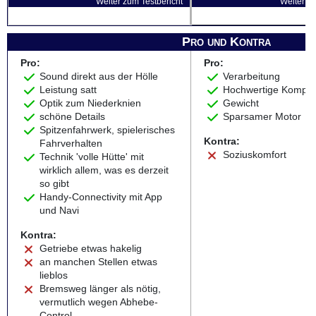
Weiter zum Testbericht
Weiter zu
Pro und Kontra
Pro:
Pro:
Sound direkt aus der Hölle
Verarbeitung
Leistung satt
Hochwertige Kompo
Optik zum Niederknien
Gewicht
schöne Details
Sparsamer Motor
Spitzenfahrwerk, spielerisches
Kontra:
Fahrverhalten
Soziuskomfort
Technik 'volle Hütte' mit
wirklich allem, was es derzeit
so gibt
Handy-Connectivity mit App
und Navi
Kontra:
Getriebe etwas hakelig
an manchen Stellen etwas
lieblos
Bremsweg länger als nötig,
vermutlich wegen Abhebe-
Control