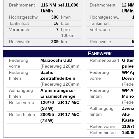
Drehmoment
116 NM bei 11.000
Drehmoment
12 NM b
U/Min
U/Min
Höchstgeschw.
300
km/h
Höchstgeschw.
11
Tankinhalt
16
Liter
Tankinhalt
1
Verbrauch
7
l pro
Verbrauch
100km
Reichweite
239
km
Reichweite
55
Fahrwerk
Federung
Marzocchi USD
Rahmenbauart
Gitterr
vorne
(Federweg 120)mm
pulverb
Federung
Sachs
Federung
WP Apex
hinten
Zentralfederbein
vorne
Down Ø
(Federweg 120)mm
(Feder
Aufhängung
Aluminiumguss-
Federung
WP-Ape
hinten
Einarmschwinge
hinten
Monosh
(Feder
Reifen vorne
120/70 - ZR 17 M/C
(58 W)
Aufhängung
Zweiar
hinten
Alu-
Reifen hinten
200/55 - ZR 17 M/C
Kasten
(78 W)
Reifen vorne
110/70 
Reifen hinten
150/60 