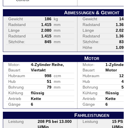
Abmessungen & Gewicht
Gewicht
186
kg
Gewicht
143
Radstand
1.415
mm
Radstand
1.367
Länge
2.080
mm
Länge
2.029
Radstand
1.415
mm
Radstand
1.367
Sitzhöhe:
845
mm
Sitzhöhe:
830
Höhe
1.090
Motor
Motor-
4-Zylinder Reihe,
Motor-
1-Zylinder, 
Bauart
Viertakt
Bauart
Motor
Hubraum
998
ccm
Hubraum
125
Hub
51
mm
Hub
47
Bohrung
79
mm
Bohrung
58
Kühlung
flüssig
Kühlung
flüssig
Antrieb
Kette
Antrieb
Kette
Gänge
6
Gänge
6
Fahrleistungen
Leistung
208 PS bei 13.000
Leistung
15 PS be
U/Min
U/Min