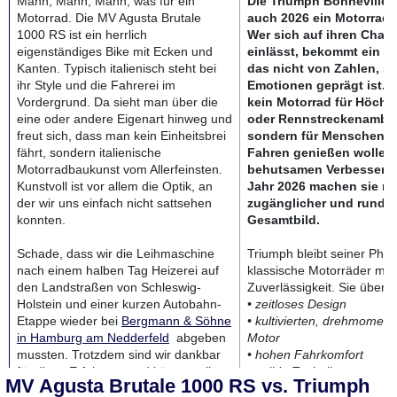
Mann, Mann, Mann, was für ein
Die Triumph Bonneville T
Motorrad. Die MV Agusta Brutale
auch 2026 ein Motorrad m
1000 RS ist ein herrlich
Wer sich auf ihren Chara
eigenständiges Bike mit Ecken und
einlässt, bekommt ein Fa
Kanten. Typisch italienisch steht bei
das nicht von Zahlen, s
ihr Style und die Fahrerei im
Emotionen geprägt ist. S
Vordergrund. Da sieht man über die
kein Motorrad für Höchs
eine oder andere Eigenart hinweg und
oder Rennstreckenambit
freut sich, dass man kein Einheitsbrei
sondern für Menschen, d
fährt, sondern italienische
Fahren genießen wollen.
Motorradbaukunst vom Allerfeinsten.
behutsamen Verbesseru
Kunstvoll ist vor allem die Optik, an
Jahr 2026 machen sie n
der wir uns einfach nicht sattsehen
zugänglicher und runder
konnten.
Gesamtbild.
Schade, dass wir die Leihmaschine
Triumph bleibt seiner Philo
nach einem halben Tag Heizerei auf
klassische Motorräder mit
den Landstraßen von Schleswig-
Zuverlässigkeit. Sie überz
Holstein und einer kurzen Autobahn-
• zeitloses Design
Etappe wieder bei
Bergmann & Söhne
• kultivierten, drehmoment
in Hamburg am Nedderfeld
abgeben
Motor
mussten. Trotzdem sind wir dankbar
• hohen Fahrkomfort
für diese Erfahrung und können allen
• solide Technik
MV Agusta Brutale 1000 RS vs. Triumph
potentiell kaufwilligen nur zu einem