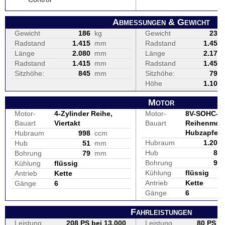
Abmessungen & Gewicht
Gewicht
186
kg
Gewicht
233
Radstand
1.415
mm
Radstand
1.450
Länge
2.080
mm
Länge
2.170
Radstand
1.415
mm
Radstand
1.450
Sitzhöhe:
845
mm
Sitzhöhe:
790
Höhe
1.100
Motor
Motor-
4-Zylinder Reihe,
Motor-
8V-SOHC-
Bauart
Viertakt
Bauart
Reihenmoto
Hubzapfenv
Hubraum
998
ccm
Hubraum
1.200
Hub
51
mm
Hub
80
Bohrung
79
mm
Bohrung
98
Kühlung
flüssig
Kühlung
flüssig
Antrieb
Kette
Antrieb
Kette
Gänge
6
Gänge
6
Fahrleistungen
Leistung
208 PS bei 13.000
Leistung
80 PS be