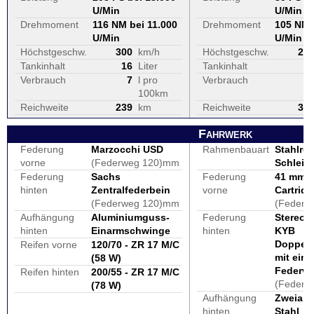
U/Min
U/Min
Drehmoment
116 NM bei 11.000
Drehmoment
105 NM 
U/Min
U/Min
Höchstgeschw.
300
km/h
Höchstgeschw.
20
Tankinhalt
16
Liter
Tankinhalt
1
Verbrauch
7
l pro
Verbrauch
100km
Reichweite
239
km
Reichweite
30
Fahrwerk
Federung
Marzocchi USD
Rahmenbauart
Stahlroh
vorne
(Federweg 120)mm
Schleif
Federung
Sachs
Federung
41 mm 
hinten
Zentralfederbein
vorne
Cartrid
(Federweg 120)mm
(Federw
Aufhängung
Aluminiumguss-
Federung
Stereo-
hinten
Einarmschwinge
hinten
KYB
Doppels
Reifen vorne
120/70 - ZR 17 M/C
mit eins
(58 W)
Federv
Reifen hinten
200/55 - ZR 17 M/C
(Federw
(78 W)
Aufhängung
Zweiar
hinten
Stahl