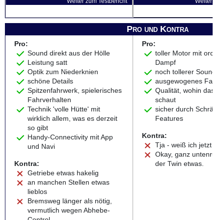
Weiter zum Testbericht
Weiter zu
Pro und Kontra
Pro:
Pro:
Sound direkt aus der Hölle
toller Motor mit orden
Leistung satt
Dampf
Optik zum Niederknien
noch tollerer Sound
schöne Details
ausgewogenes Fahrv
Spitzenfahrwerk, spielerisches
Qualität, wohin das 
Fahrverhalten
schaut
Technik 'volle Hütte' mit
sicher durch Schräg
wirklich allem, was es derzeit
Features
so gibt
Kontra:
Handy-Connectivity mit App
Tja - weiß ich jetzt a
und Navi
Okay, ganz untenrum
Kontra:
der Twin etwas.
Getriebe etwas hakelig
an manchen Stellen etwas
lieblos
Bremsweg länger als nötig,
vermutlich wegen Abhebe-
Control