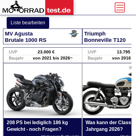
Liste bearbeiten
MV Agusta
Triumph
Brutale 1000 RS
Bonneville T120
UVP
23.000 €
UVP
13.795 €
Baujahr
von 2021 bis 2026~
Baujahr
von 2016 b
208 PS bei lediglich 186 kg
Was kann der Classic
Gewicht - noch Fragen?
Jahrgang 2026?