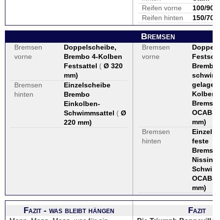
Reifen vorne
100/90-
Reifen hinten
150/70 
Bremsen
Bremsen
Doppelscheibe,
Bremsen
Doppelt
vorne
Brembo 4-Kolben
vorne
Festsch
Festsattel
(
Ø 320
Brembo,
mm
)
schwim
gelagert
Bremsen
Einzelscheibe
Kolben-
hinten
Brembo
Bremssät
Einkolben-
OCABS
Schwimmsattel
(
Ø
mm
)
220 mm
)
Bremsen
Einzeln
hinten
feste
Bremssc
Nissin 2
Schwimm
OCABS
mm
)
Fazit - was bleibt hängen
Fazit