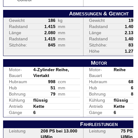
Abmessungen & Gewicht
Gewicht
186
kg
Gewicht
196
Radstand
1.415
mm
Radstand
1.404
Länge
2.080
mm
Länge
2.138
Radstand
1.415
mm
Radstand
1.404
Sitzhöhe:
845
mm
Sitzhöhe:
835
Höhe
1.270
Motor
Motor-
4-Zylinder Reihe,
Motor-
Reihe
Bauart
Viertakt
Bauart
Hubraum
998
ccm
Hubraum
689
Hub
51
mm
Hub
69
Bohrung
79
mm
Bohrung
80
Kühlung
flüssig
Kühlung
flüssig
Antrieb
Kette
Antrieb
Kette
Gänge
6
Gänge
6
Fahrleistungen
Leistung
208 PS bei 13.000
Leistung
75 PS be
U/Min
U/Min