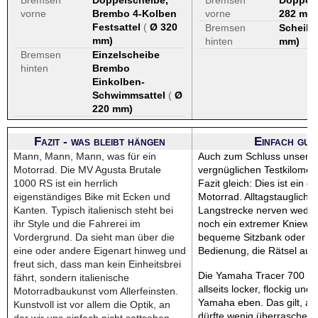
Bremsen
Doppelscheibe,
Bremsen
Doppel
vorne
Brembo 4-Kolben
vorne
282 mm
Festsattel
(
Ø 320
Bremsen
Scheibe
mm
)
hinten
mm
)
Bremsen
Einzelscheibe
hinten
Brembo
Einkolben-
Schwimmsattel
(
Ø
220 mm
)
Fazit - was bleibt hängen
Einfach gut
Mann, Mann, Mann, was für ein
Auch zum Schluss unser ä
Motorrad. Die MV Agusta Brutale
vergnüglichen Testkilomete
1000 RS ist ein herrlich
Fazit gleich: Dies ist ein g
eigenständiges Bike mit Ecken und
Motorrad. Alltagstauglich, 
Kanten. Typisch italienisch steht bei
Langstrecke nerven wede
ihr Style und die Fahrerei im
noch ein extremer Kniewin
Vordergrund. Da sieht man über die
bequeme Sitzbank oder ei
eine oder andere Eigenart hinweg und
Bedienung, die Rätsel aufg
freut sich, dass man kein Einheitsbrei
Die Yamaha Tracer 700 fäh
fährt, sondern italienische
allseits locker, flockig und k
Motorradbaukunst vom Allerfeinsten.
Yamaha eben. Das gilt, au
Kunstvoll ist vor allem die Optik, an
dürfte wenig überrasche