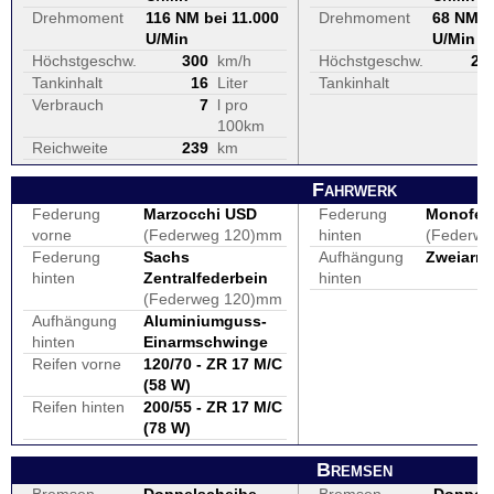
Drehmoment
116 NM bei 11.000
Drehmoment
68 NM b
U/Min
U/Min
Höchstgeschw.
300
km/h
Höchstgeschw.
20
Tankinhalt
16
Liter
Tankinhalt
1
Verbrauch
7
l pro
100km
Reichweite
239
km
Fahrwerk
Federung
Marzocchi USD
Federung
Monofed
vorne
(Federweg 120)mm
hinten
(Federw
Federung
Sachs
Aufhängung
Zweiarm
hinten
Zentralfederbein
hinten
(Federweg 120)mm
Aufhängung
Aluminiumguss-
hinten
Einarmschwinge
Reifen vorne
120/70 - ZR 17 M/C
(58 W)
Reifen hinten
200/55 - ZR 17 M/C
(78 W)
Bremsen