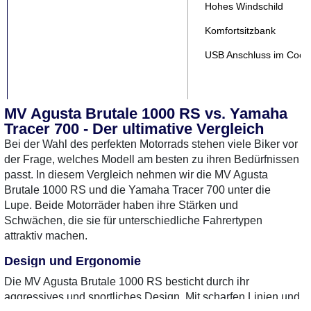
Hohes Windschild
Komfortsitzbank
USB Anschluss im Cockp
Wochenende-Paket
772,95
MV Agusta Brutale 1000 RS vs. Yamaha
Tracer 700 - Der ultimative Vergleich
ABS-Softtaschen
Bei der Wahl des perfekten Motorrads stehen viele Biker vor
Hohes Windschild
der Frage, welches Modell am besten zu ihren Bedürfnissen
passt. In diesem Vergleich nehmen wir die MV Agusta
Tankpad
Brutale 1000 RS und die Yamaha Tracer 700 unter die
USB Anschluss im Cockp
Lupe. Beide Motorräder haben ihre Stärken und
Schwächen, die sie für unterschiedliche Fahrertypen
attraktiv machen.
Urban-Paket
439,95 €
Design und Ergonomie
USB Anschluss im Cockp
Die MV Agusta Brutale 1000 RS besticht durch ihr
aggressives und sportliches Design. Mit scharfen Linien und
Gepäckbrücke