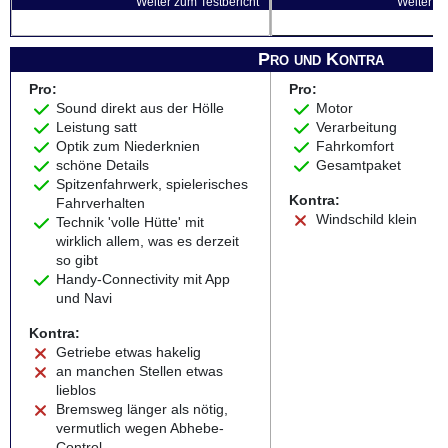
Weiter zum Testbericht
Weiter zu
Pro und Kontra
Pro:
Pro:
Sound direkt aus der Hölle
Motor
Leistung satt
Verarbeitung
Optik zum Niederknien
Fahrkomfort
schöne Details
Gesamtpaket
Spitzenfahrwerk, spielerisches
Kontra:
Fahrverhalten
Windschild klein
Technik 'volle Hütte' mit
wirklich allem, was es derzeit
so gibt
Handy-Connectivity mit App
und Navi
Kontra:
Getriebe etwas hakelig
an manchen Stellen etwas
lieblos
Bremsweg länger als nötig,
vermutlich wegen Abhebe-
Control