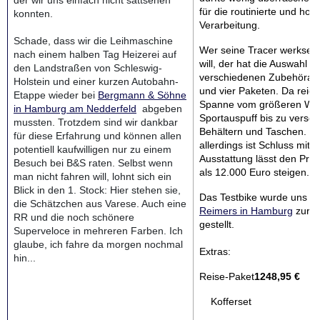
der wir uns einfach nicht sattsehen
für die routinierte und hoc
konnten.
Verarbeitung.
Schade, dass wir die Leihmaschine
Wer seine Tracer werkseiti
nach einem halben Tag Heizerei auf
will, der hat die Auswahl a
den Landstraßen von Schleswig-
verschiedenen Zubehöran
Holstein und einer kurzen Autobahn-
und vier Paketen. Da reich
Etappe wieder bei
Bergmann & Söhne
Spanne vom größeren Win
in Hamburg am Nedderfeld
abgeben
Sportauspuff bis zu versc
mussten. Trotzdem sind wir dankbar
Behältern und Taschen. D
für diese Erfahrung und können allen
allerdings ist Schluss mit g
potentiell kaufwilligen nur zu einem
Ausstattung lässt den Prei
Besuch bei B&S raten. Selbst wenn
als 12.000 Euro steigen.
man nicht fahren will, lohnt sich ein
Blick in den 1. Stock: Hier stehen sie,
Das Testbike wurde uns v
die Schätzchen aus Varese. Auch eine
Reimers in Hamburg
zur V
RR und die noch schönere
gestellt.
Superveloce in mehreren Farben. Ich
glaube, ich fahre da morgen nochmal
Extras:
hin...
Reise-Paket
1248,95 €
Kofferset