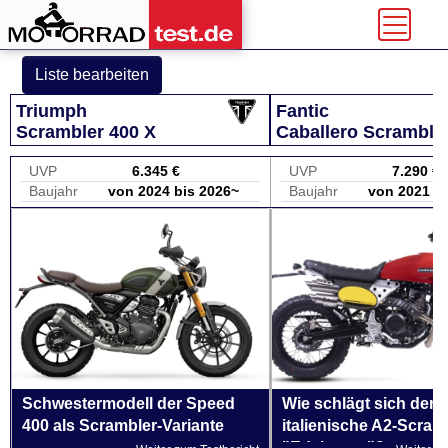
Liste bearbeiten
Triumph
Fantic
Scrambler 400 X
Caballero Scramble
UVP
6.345 €
UVP
7.290 €
Baujahr
von 2024 bis 2026~
Baujahr
von 2021 b
Schwestermodell der Speed
Wie schlägt sich der
400 als Scrambler-Variante
italienische A2-Scram
"Edelmann"?