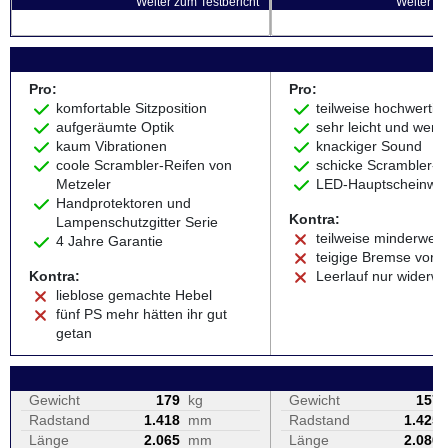
Weiter zum Testbericht
Weiter zu
Pro:
Pro:
komfortable Sitzposition
teilweise hochwertige
aufgeräumte Optik
sehr leicht und wend
kaum Vibrationen
knackiger Sound
coole Scrambler-Reifen von
schicke Scrambler-O
Metzeler
LED-Hauptscheinwer
Handprotektoren und
Kontra:
Lampenschutzgitter Serie
teilweise minderwerti
4 Jahre Garantie
teigige Bremse vorn
Kontra:
Leerlauf nur widerwil
lieblose gemachte Hebel
fünf PS mehr hätten ihr gut
getan
Gewicht
179
kg
Gewicht
157
Radstand
1.418
mm
Radstand
1.425
Länge
2.065
mm
Länge
2.080