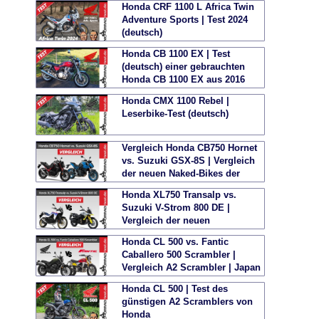
Honda CRF 1100 L Africa Twin
Adventure Sports | Test 2024
(deutsch)
Honda CB 1100 EX | Test
(deutsch) einer gebrauchten
Honda CB 1100 EX aus 2016
Honda CMX 1100 Rebel |
Leserbike-Test (deutsch)
Vergleich Honda CB750 Hornet
vs. Suzuki GSX-8S | Vergleich
der neuen Naked-Bikes der
Mittelklasse
Honda XL750 Transalp vs.
Suzuki V-Strom 800 DE |
Vergleich der neuen
Mittelklasse Reise-Enduros
Honda CL 500 vs. Fantic
Caballero 500 Scrambler |
Vergleich A2 Scrambler | Japan
vs. Italien
Honda CL 500 | Test des
günstigen A2 Scramblers von
Honda