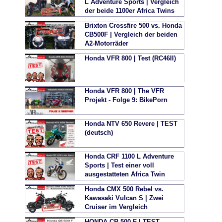
L Adventure Sports | Vergleich
der beide 1100er Africa Twins
von Honda
Brixton Crossfire 500 vs. Honda
CB500F | Vergleich der beiden
A2-Motorräder
Honda VFR 800 | Test (RC46II)
Honda VFR 800 | The VFR
Projekt - Folge 9: BikePorn
Honda NTV 650 Revere | TEST
(deutsch)
Honda CRF 1100 L Adventure
Sports | Test einer voll
ausgestatteten Africa Twin
Adventure Sports
Honda CMX 500 Rebel vs.
Kawasaki Vulcan S | Zwei
Cruiser im Vergleich
HONDA CB 500 F | TEST