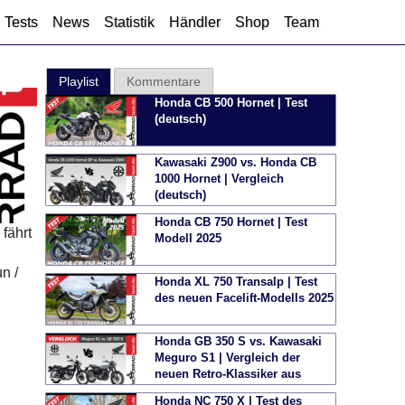
Tests
News
Statistik
Händler
Shop
Team
Playlist
Kommentare
Honda CB 500 Hornet | Test
(deutsch)
Kawasaki Z900 vs. Honda CB
1000 Hornet | Vergleich
(deutsch)
Honda CB 750 Hornet | Test
fährt
Modell 2025
n /
Honda XL 750 Transalp | Test
des neuen Facelift-Modells 2025
Honda GB 350 S vs. Kawasaki
Meguro S1 | Vergleich der
neuen Retro-Klassiker aus
Japan
Honda NC 750 X | Test des