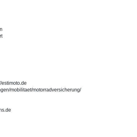
en
rt
//estimoto.de
ngen/mobilitaet/motorradversicherung/
ans.de