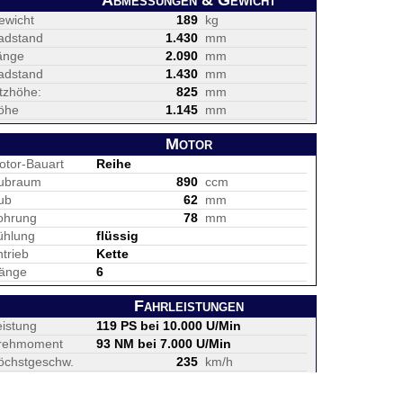
Abmessungen & Gewicht
ewicht
189
kg
adstand
1.430
mm
änge
2.090
mm
adstand
1.430
mm
itzhöhe:
825
mm
öhe
1.145
mm
Motor
otor-Bauart
Reihe
ubraum
890
ccm
ub
62
mm
ohrung
78
mm
ühlung
flüssig
trieb
Kette
änge
6
Fahrleistungen
eistung
119 PS bei 10.000 U/Min
rehmoment
93 NM bei 7.000 U/Min
öchstgeschw.
235
km/h
nkinhalt
14
Liter
erbrauch
5
l pro 100km