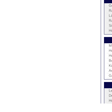
G
R
L
R
S
H
M
H
H
B
K
An
G
L
D
H
Ta
V