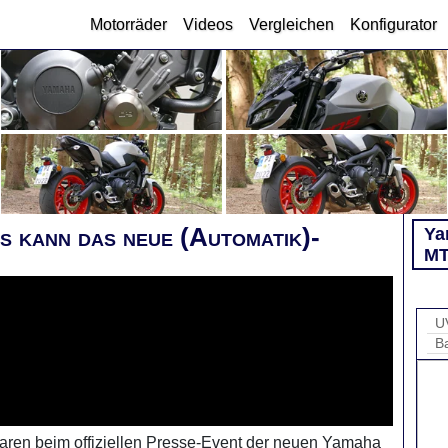
Motorräder
Videos
Vergleichen
Konfigurator
kann das neue (Automatik)-
Ya
MT
U
B
aren beim offiziellen Presse-Event der neuen Yamaha