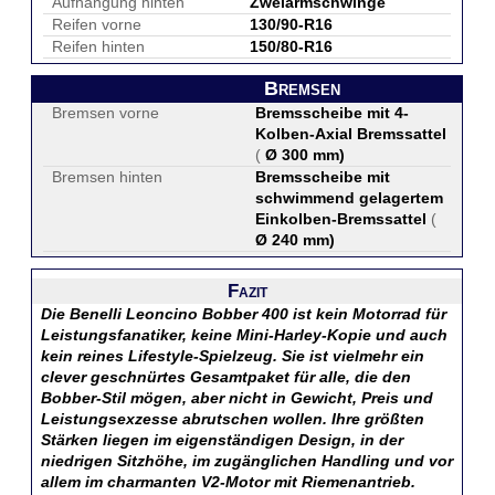
Aufhängung hinten
Zweiarmschwinge
Reifen vorne
130/90-R16
Reifen hinten
150/80-R16
Bremsen
Bremsen vorne
Bremsscheibe mit 4-
Kolben-Axial Bremssattel
(
Ø 300 mm
)
Bremsen hinten
Bremsscheibe mit
schwimmend gelagertem
Einkolben-Bremssattel
(
Ø 240 mm
)
Fazit
Die Benelli Leoncino Bobber 400 ist kein Motorrad für
Leistungsfanatiker, keine Mini-Harley-Kopie und auch
kein reines Lifestyle-Spielzeug. Sie ist vielmehr ein
clever geschnürtes Gesamtpaket für alle, die den
Bobber-Stil mögen, aber nicht in Gewicht, Preis und
Leistungsexzesse abrutschen wollen. Ihre größten
Stärken liegen im eigenständigen Design, in der
niedrigen Sitzhöhe, im zugänglichen Handling und vor
allem im charmanten V2-Motor mit Riemenantrieb.