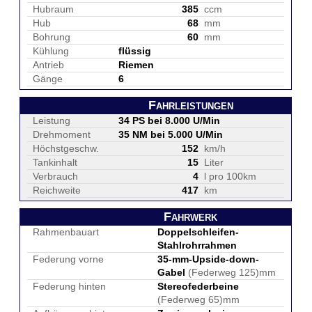
Hubraum
385
ccm
Hub
68
mm
Bohrung
60
mm
Kühlung
flüssig
Antrieb
Riemen
Gänge
6
Fahrleistungen
Leistung
34 PS bei 8.000 U/Min
Drehmoment
35 NM bei 5.000 U/Min
Höchstgeschw.
152
km/h
Tankinhalt
15
Liter
Verbrauch
4
l pro 100km
Reichweite
417
km
Fahrwerk
Rahmenbauart
Doppelschleifen-
Stahlrohrrahmen
Federung vorne
35-mm-Upside-down-
Gabel
(Federweg 125)mm
Federung hinten
Stereofederbeine
(Federweg 65)mm