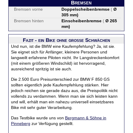
Bremsen
Bremsen vorne
Doppelscheibenbremse
(
Ø
305 mm
)
Bremsen hinten
Einscheibenbremse
(
Ø 265
mm
)
Fazit - ein Bike ohne große Schwächen
Und nun, ist die BMW eine Kaufempfehlung? Ja, ist sie.
Sie eignet sich für Anfänger, kleinere Personen und
langweilt erfahrene Piloten nicht. Ihr Langstreckenkomfort
(mit einem größeren Windschild) ist hervorragend,
ausreichend spritzig ist sie auch.
Die 2.500 Euro Preisunterschied zur BMW F 850 GS
sollten eigentlich jede Kaufempfehlung stärken. Hier
jedoch reichen sie gerade dazu aus, die Preispolitik nicht
vollends zu verdammen. Wenn man sie sich leisten kann
und will, erhält man ein nahezu universell einsetzbares
Bike mit sehr guter Verarbeitung.
Das Testbike wurde uns von
Bergmann & Söhne in
Pinneberg
zur Verfügung gestellt.