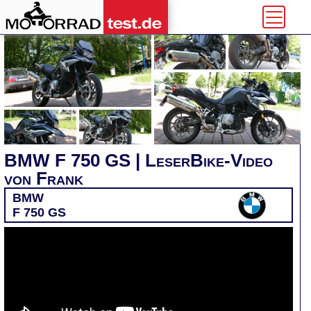
BMW F 750 GS | LeserBike-Video
von Frank
BMW
F 750 GS