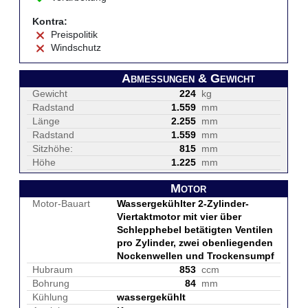
Kontra:
Preispolitik
Windschutz
Abmessungen & Gewicht
Gewicht
224
kg
Radstand
1.559
mm
Länge
2.255
mm
Radstand
1.559
mm
Sitzhöhe:
815
mm
Höhe
1.225
mm
Motor
Motor-Bauart
Wassergekühlter 2-Zylinder-
Viertaktmotor mit vier über
Schlepphebel betätigten Ventilen
pro Zylinder, zwei obenliegenden
Nockenwellen und Trockensumpf
Hubraum
853
ccm
Bohrung
84
mm
Kühlung
wassergekühlt