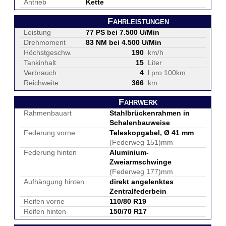
Antrieb
Kette
Fahrleistungen
Leistung
77 PS bei 7.500 U/Min
Drehmoment
83 NM bei 4.500 U/Min
Höchstgeschw.
190
km/h
Tankinhalt
15
Liter
Verbrauch
4
l pro 100km
Reichweite
366
km
Fahrwerk
Rahmenbauart
Stahlbrückenrahmen in
Schalenbauweise
Federung vorne
Teleskopgabel, Ø 41 mm
(Federweg 151)mm
Federung hinten
Aluminium-
Zweiarmschwinge
(Federweg 177)mm
Aufhängung hinten
direkt angelenktes
Zentralfederbein
Reifen vorne
110/80 R19
Reifen hinten
150/70 R17