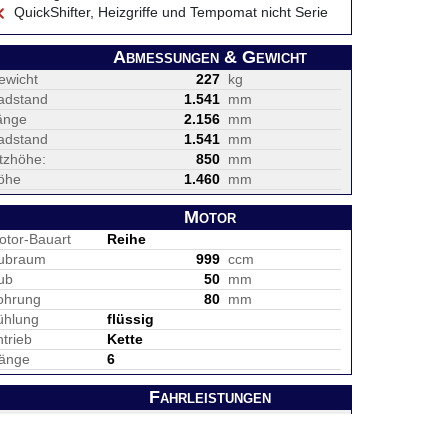
QuickShifter, Heizgriffe und Tempomat nicht Serie
Abmessungen & Gewicht
ewicht
227
kg
adstand
1.541
mm
änge
2.156
mm
adstand
1.541
mm
itzhöhe:
850
mm
öhe
1.460
mm
Motor
otor-Bauart
Reihe
ubraum
999
ccm
ub
50
mm
ohrung
80
mm
ühlung
flüssig
trieb
Kette
änge
6
Fahrleistungen
eistung
170 PS bei 11.000 U/Min
rehmoment
114 NM bei 9.250 U/Min