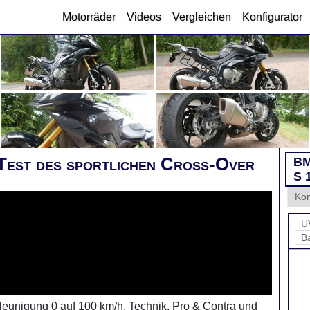
Motorräder
Videos
Vergleichen
Konfigurator
est des sportlichen Cross-Over
B
S 
Ko
U
B
eunigung 0 auf 100 km/h, Technik, Pro & Contra und