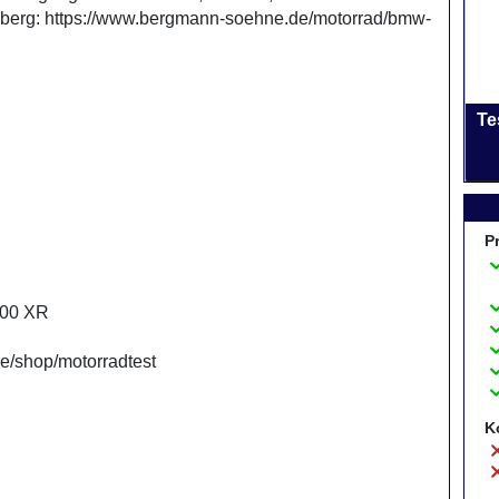
berg: https://www.bergmann-soehne.de/motorrad/bmw-
Te
P
000 XR
e/shop/motorradtest
K