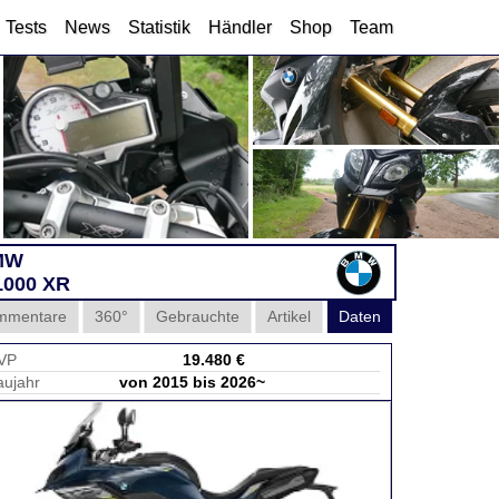
Tests
News
Statistik
Händler
Shop
Team
MW
1000 XR
mmentare
360°
Gebrauchte
Artikel
Daten
VP
19.480 €
aujahr
von 2015 bis 2026~