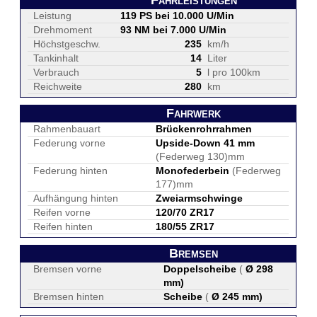
Fahrleistungen
Leistung
119 PS bei 10.000 U/Min
Drehmoment
93 NM bei 7.000 U/Min
Höchstgeschw.
235
km/h
Tankinhalt
14
Liter
Verbrauch
5
l pro 100km
Reichweite
280
km
Fahrwerk
Rahmenbauart
Brückenrohrrahmen
Federung vorne
Upside-Down 41 mm
(Federweg 130)mm
Federung hinten
Monofederbein
(Federweg
177)mm
Aufhängung hinten
Zweiarmschwinge
Reifen vorne
120/70 ZR17
Reifen hinten
180/55 ZR17
Bremsen
Bremsen vorne
Doppelscheibe
(
Ø 298
mm
)
Bremsen hinten
Scheibe
(
Ø 245 mm
)