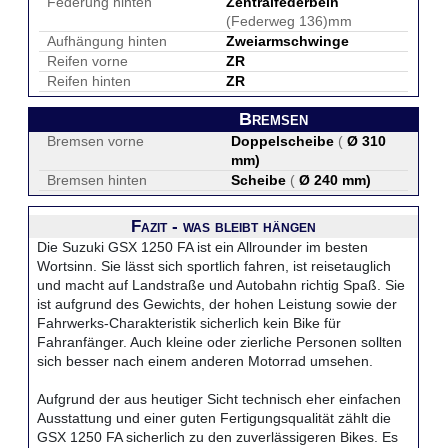
Federung hinten
Zentralfederbein
(Federweg 136)mm
Aufhängung hinten
Zweiarmschwinge
Reifen vorne
ZR
Reifen hinten
ZR
Bremsen
Bremsen vorne
Doppelscheibe
(
Ø 310
mm
)
Bremsen hinten
Scheibe
(
Ø 240 mm
)
Fazit - was bleibt hängen
Die Suzuki GSX 1250 FA ist ein Allrounder im besten
Wortsinn. Sie lässt sich sportlich fahren, ist reisetauglich
und macht auf Landstraße und Autobahn richtig Spaß. Sie
ist aufgrund des Gewichts, der hohen Leistung sowie der
Fahrwerks-Charakteristik sicherlich kein Bike für
Fahranfänger. Auch kleine oder zierliche Personen sollten
sich besser nach einem anderen Motorrad umsehen.
Aufgrund der aus heutiger Sicht technisch eher einfachen
Ausstattung und einer guten Fertigungsqualität zählt die
GSX 1250 FA sicherlich zu den zuverlässigeren Bikes. Es