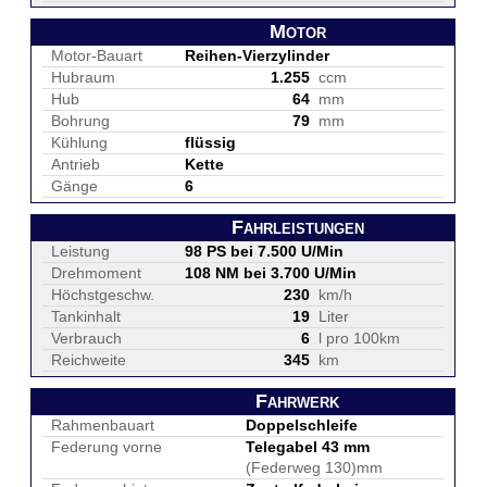
Motor
Motor-Bauart
Reihen-Vierzylinder
Hubraum
1.255
ccm
Hub
64
mm
Bohrung
79
mm
Kühlung
flüssig
Antrieb
Kette
Gänge
6
Fahrleistungen
Leistung
98 PS bei 7.500 U/Min
Drehmoment
108 NM bei 3.700 U/Min
Höchstgeschw.
230
km/h
Tankinhalt
19
Liter
Verbrauch
6
l pro 100km
Reichweite
345
km
Fahrwerk
Rahmenbauart
Doppelschleife
Federung vorne
Telegabel 43 mm
(Federweg 130)mm