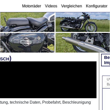
Motorräder
Videos
Vergleichen
Konfigurator
tsch)
Be
Im
U
B
attung, technische Daten, Probefahrt, Beschleunigung