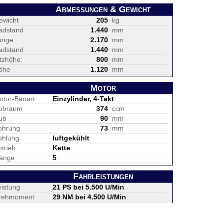
Abmessungen & Gewicht
ewicht
205
kg
adstand
1.440
mm
änge
2.170
mm
adstand
1.440
mm
itzhöhe:
800
mm
öhe
1.120
mm
Motor
otor-Bauart
Einzylinder, 4-Takt
ubraum
374
ccm
ub
90
mm
ohrung
73
mm
ühlung
luftgekühlt
trieb
Kette
änge
5
Fahrleistungen
eistung
21 PS bei 5.500 U/Min
rehmoment
29 NM bei 4.500 U/Min
öchstgeschw.
120
km/h
nkinhalt
12
Liter