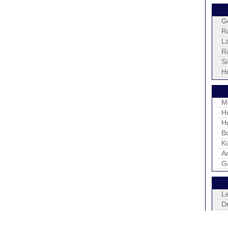
G
R
L
R
S
H
M
H
H
B
K
An
G
L
D
H
Ta