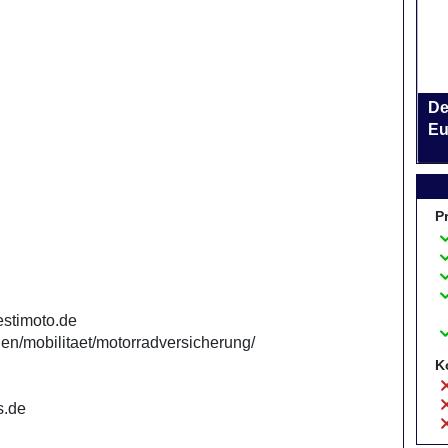
De
Eu
P
/estimoto.de
en/mobilitaet/motorradversicherung/
K
s.de