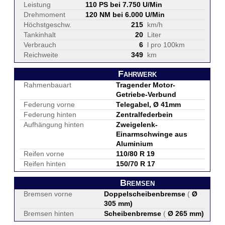
Leistung
110 PS bei 7.750 U/Min
Drehmoment
120 NM bei 6.000 U/Min
Höchstgeschw.
215
km/h
Tankinhalt
20
Liter
Verbrauch
6
l pro 100km
Reichweite
349
km
Fahrwerk
Rahmenbauart
Tragender Motor-
Getriebe-Verbund
Federung vorne
Telegabel, Ø 41mm
Federung hinten
Zentralfederbein
Aufhängung hinten
Zweigelenk-
Einarmschwinge aus
Aluminium
Reifen vorne
110/80 R 19
Reifen hinten
150/70 R 17
Bremsen
Bremsen vorne
Doppelscheibenbremse
(
Ø
305 mm
)
Bremsen hinten
Scheibenbremse
(
Ø 265 mm
)