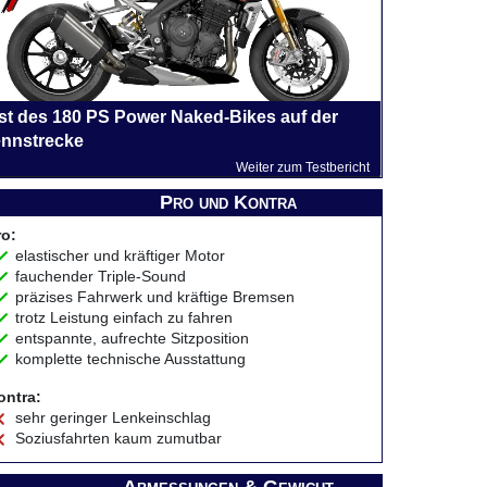
st des 180 PS Power Naked-Bikes auf der
nnstrecke
Weiter zum Testbericht
Pro und Kontra
ro:
elastischer und kräftiger Motor
fauchender Triple-Sound
präzises Fahrwerk und kräftige Bremsen
trotz Leistung einfach zu fahren
entspannte, aufrechte Sitzposition
komplette technische Ausstattung
ontra:
sehr geringer Lenkeinschlag
Soziusfahrten kaum zumutbar