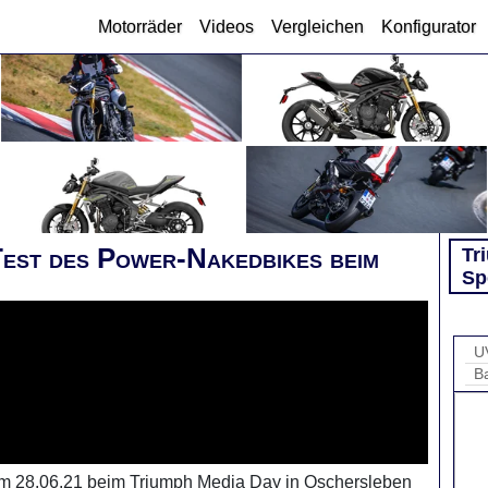
Motorräder
Videos
Vergleichen
Konfigurator
Test des Power-Nakedbikes beim
Tr
Sp
U
B
am 28.06.21 beim Triumph Media Day in Oschersleben