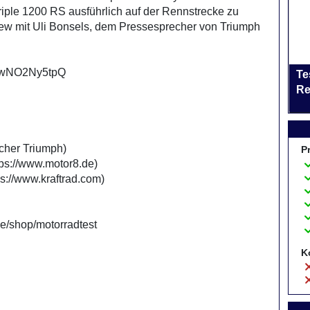
riple 1200 RS ausführlich auf der Rennstrecke zu
view mit Uli Bonsels, dem Pressesprecher von Triumph
e/ywNO2Ny5tpQ
Te
Re
her Triumph)
P
://www.motor8.de)
//www.kraftrad.com)
e/shop/motorradtest
K