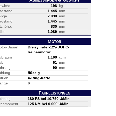
Abmessungen & Gewicht
ewicht
198
kg
adstand
1.445
mm
änge
2.090
mm
adstand
1.445
mm
itzhöhe:
830
mm
öhe
1.089
mm
Motor
otor-Bauart
Dreizylinder-12V-DOHC-
Reihenmotor
ubraum
1.160
ccm
ub
61
mm
ohrung
90
mm
ühlung
flüssig
trieb
X-Ring-Kette
änge
6
Fahrleistungen
eistung
180 PS bei 10.750 U/Min
rehmoment
125 NM bei 9.000 U/Min
öchstgeschw.
245
km/h
nkinhalt
16
Liter