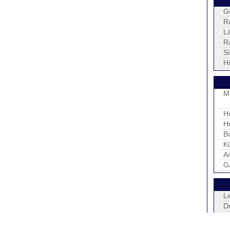
G
R
L
R
S
H
M
H
H
B
K
An
G
L
D
H
Ta