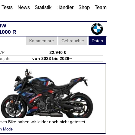
Tests
News
Statistik
Händler
Shop
Team
MW
1000 R
Kommentare
Gebrauchte
Daten
VP
22.940 €
aujahr
von 2023 bis 2026~
ses Bike haben wir leider noch nicht getestet.
m Modell