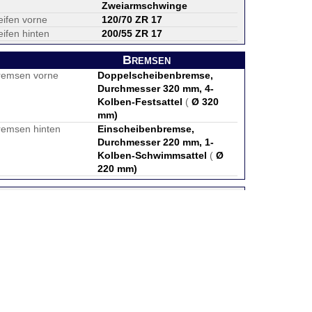
Zweiarmschwinge
eifen vorne
120/70 ZR 17
ifen hinten
200/55 ZR 17
Bremsen
remsen vorne
Doppelscheibenbremse,
Durchmesser 320 mm, 4-
Kolben-Festsattel
(
Ø 320
mm
)
remsen hinten
Einscheibenbremse,
Durchmesser 220 mm, 1-
Kolben-Schwimmsattel
(
Ø
220 mm
)