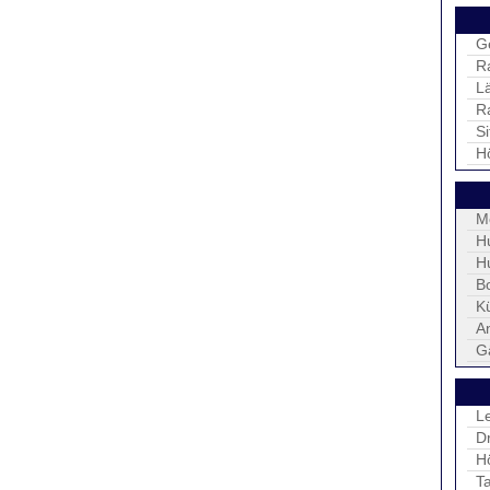
G
R
L
R
S
H
M
H
H
B
K
An
G
L
D
H
Ta