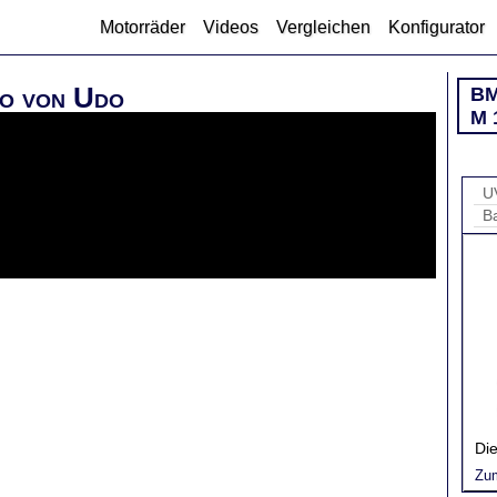
Motorräder
Videos
Vergleichen
Konfigurator
o von Udo
B
M 
U
B
Die
Zu