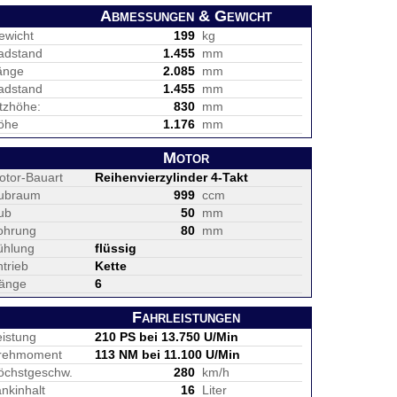
Abmessungen & Gewicht
ewicht
199
kg
adstand
1.455
mm
änge
2.085
mm
adstand
1.455
mm
itzhöhe:
830
mm
öhe
1.176
mm
Motor
otor-Bauart
Reihenvierzylinder 4-Takt
ubraum
999
ccm
ub
50
mm
ohrung
80
mm
ühlung
flüssig
trieb
Kette
änge
6
Fahrleistungen
eistung
210 PS bei 13.750 U/Min
rehmoment
113 NM bei 11.100 U/Min
öchstgeschw.
280
km/h
nkinhalt
16
Liter