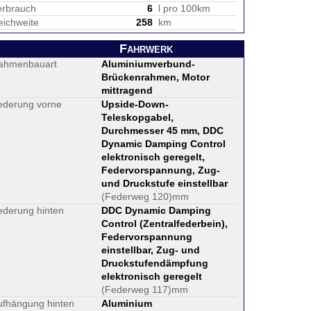
erbrauch
6
l pro 100km
eichweite
258
km
Fahrwerk
ahmenbauart
Aluminiumverbund-
Brückenrahmen, Motor
mittragend
ederung vorne
Upside-Down-
Teleskopgabel,
Durchmesser 45 mm, DDC
Dynamic Damping Control
elektronisch geregelt,
Federvorspannung, Zug-
und Druckstufe einstellbar
(Federweg 120)mm
ederung hinten
DDC Dynamic Damping
Control (Zentralfederbein),
Federvorspannung
einstellbar, Zug- und
Druckstufendämpfung
elektronisch geregelt
(Federweg 117)mm
ufhängung hinten
Aluminium