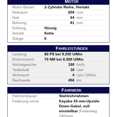
Motor
Motor-Bauart
2-Zylinder Reihe, Viertakt
Hubraum
659
ccm
Hub
64
mm
Bohrung
81
mm
Kühlung
flüssig
Antrieb
Kette
Gänge
6
Fahrleistungen
Leistung
80 PS bei 9.250 U/Min
Drehmoment
70 NM bei 6.500 U/Min
Höchstgeschw.
190
km/h
Tankinhalt
18
Liter
Verbrauch
4
l pro 100km
Reichweite
450
km
Fahrwerk
Rahmenbauart
Stahlrohrrahmen
Federung vorne
Kayaba 43-mm-Upside-
Down-Gabel, voll
einstellbar
(Federweg
240)mm