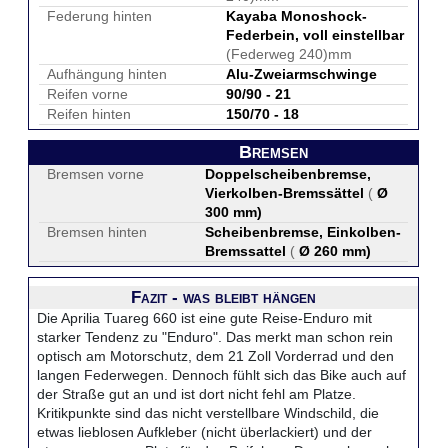
Federung hinten
Kayaba Monoshock-
Federbein, voll einstellbar
(Federweg 240)mm
Aufhängung hinten
Alu-Zweiarmschwinge
Reifen vorne
90/90 - 21
Reifen hinten
150/70 - 18
Bremsen
Bremsen vorne
Doppelscheibenbremse,
Vierkolben-Bremssättel
(
Ø
300 mm
)
Bremsen hinten
Scheibenbremse, Einkolben-
Bremssattel
(
Ø 260 mm
)
Fazit - was bleibt hängen
Die Aprilia Tuareg 660 ist eine gute Reise-Enduro mit
starker Tendenz zu "Enduro". Das merkt man schon rein
optisch am Motorschutz, dem 21 Zoll Vorderrad und den
langen Federwegen. Dennoch fühlt sich das Bike auch auf
der Straße gut an und ist dort nicht fehl am Platze.
Kritikpunkte sind das nicht verstellbare Windschild, die
etwas lieblosen Aufkleber (nicht überlackiert) und der