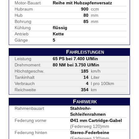
Motor-Bauart
Reihe mit Hubzapfenversatz
Hubraum
900
ccm
Hub
80
mm
Bohrung
85
mm
Kühlung
flüssig
Antrieb
Kette
Gänge
5
Fahrleistungen
Leistung
65 PS bei 7.400 U/Min
Drehmoment
80 NM bei 3.750 U/Min
Höchstgeschw.
185
km/h
Tankinhalt
14
Liter
Verbrauch
4
l pro 100km
Reichweite
354
km
Fahrwerk
Rahmenbauart
Stahlrohr-
Schleifenrahmen
Federung vorne
Ø41 mm Cartridge-Gabel
(Federweg 120)mm
Federung hinten
Stereo-Federbeine
(Federweg 120)mm