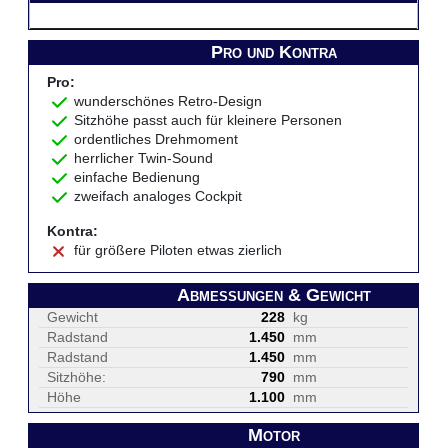
Pro und Kontra
Pro:
wunderschönes Retro-Design
Sitzhöhe passt auch für kleinere Personen
ordentliches Drehmoment
herrlicher Twin-Sound
einfache Bedienung
zweifach analoges Cockpit
Kontra:
für größere Piloten etwas zierlich
Abmessungen & Gewicht
Gewicht
228
kg
Radstand
1.450
mm
Radstand
1.450
mm
Sitzhöhe:
790
mm
Höhe
1.100
mm
Motor