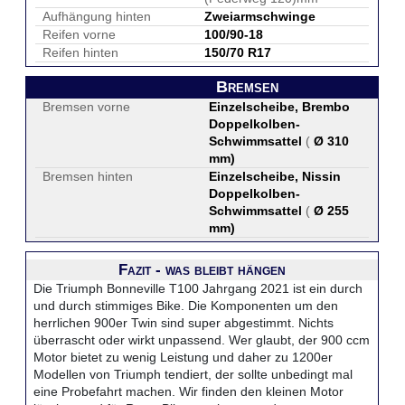
Aufhängung hinten
Zweiarmschwinge
Reifen vorne
100/90-18
Reifen hinten
150/70 R17
Bremsen
Bremsen vorne
Einzelscheibe, Brembo
Doppelkolben-
Schwimmsattel
(
Ø 310
mm
)
Bremsen hinten
Einzelscheibe, Nissin
Doppelkolben-
Schwimmsattel
(
Ø 255
mm
)
Fazit - was bleibt hängen
Die Triumph Bonneville T100 Jahrgang 2021 ist ein durch
und durch stimmiges Bike. Die Komponenten um den
herrlichen 900er Twin sind super abgestimmt. Nichts
überrascht oder wirkt unpassend. Wer glaubt, der 900 ccm
Motor bietet zu wenig Leistung und daher zu 1200er
Modellen von Triumph tendiert, der sollte unbedingt mal
eine Probefahrt machen. Wir finden den kleinen Motor