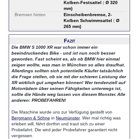
Kolben-Festsattel
(
Ø 320
mm
)
Bremsen hinten
Einscheibenbremse, 2-
Kolben Schwimmsattel
(
Ø
265 mm
)
Fazit
Die BMW S 1000 XR war schon immer ein
beeindruckendes Bike - und ist nun noch besser
geworden. Fast scheint es, als ob BMW hier einmal
zeigen wollte, was man in München so alles draufhat.
Allerdings sollten sich potentielle Käufer tatsächlich
die Frage stellen, ob sie mit der schieren Leistung der
XR wirklich gut umgehen können! Wer tendenziell auf
Motorrädern über seinen Fähigkeiten unterwegs ist,
sollte die Hände weg lassen von diesem Monster. Alle
anderen: PROBEFAHREN!
Die Maschine wurde uns zur Verfügung gestellt von
Bergmann & Söhne
in
Neumünster
. Wer mal richtig was
erleben will, fährt dorthin und traut sich zu einer
Probefahrt. Die wird jeder Probefahrer garantiert nicht
vergessen.