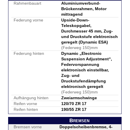
Rahmenbauart
Aluminiumverbund-
Brückenrahmen, Motor
mittragend
Federung vorne
Upside-Down-
Teleskopgabel,
Durchmesser 45 mm, Zug-
und Druckstufe elektronisch
geregelt (Dynamic ESA)
(Federweg 150)mm
Federung hinten
Dynamic „Electronic
Suspension Adjustment“,
Federvorspannung
elektronisch einstellbar,
Zug- und
Druckstufendämpfung
elektronisch geregelt
(Federweg 150)mm
Aufhängung hinten
Zweiarmschwinge
Reifen vorne
120/70 ZR 17
Reifen hinten
190/55 ZR 17
Bremsen
Bremsen vorne
Doppelscheibenbremse, 4-