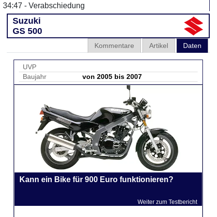
34:47 - Verabschiedung
Suzuki
GS 500
Kommentare
Artikel
Daten
UVP
Baujahr
von 2005 bis 2007
Kann ein Bike für 900 Euro funktionieren?
Weiter zum Testbericht