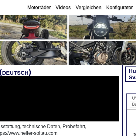
Motorräder
Videos
Vergleichen
Konfigurator
(deutsch)
Hu
Sv
U
B
sstattung, technische Daten, Probefahrt,
tps://www.heller-soltau.com