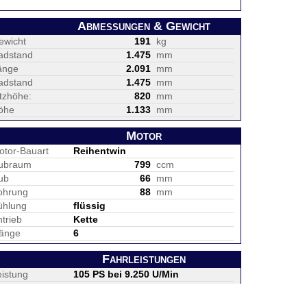
Abmessungen & Gewicht
ewicht
191
kg
adstand
1.475
mm
änge
2.091
mm
adstand
1.475
mm
itzhöhe:
820
mm
öhe
1.133
mm
Motor
otor-Bauart
Reihentwin
ubraum
799
ccm
ub
66
mm
ohrung
88
mm
ühlung
flüssig
trieb
Kette
änge
6
Fahrleistungen
eistung
105 PS bei 9.250 U/Min
rehmoment
87 NM bei 8.000 U/Min
öchstgeschw.
205
km/h