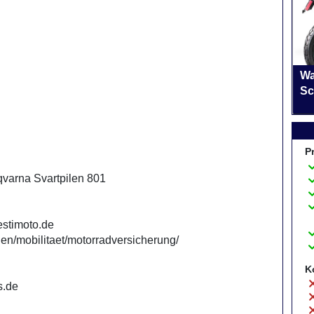
Wa
Sc
P
qvarna Svartpilen 801
/estimoto.de
en/mobilitaet/motorradversicherung/
K
s.de