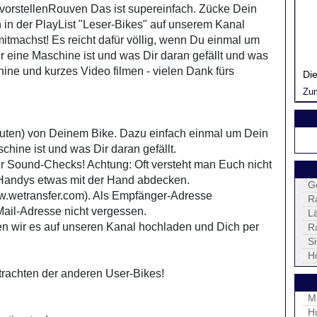
vorstellenRouven Das ist supereinfach. Zücke Dein
in der PlayList "Leser-Bikes" auf unserem Kanal
mitmachst! Es reicht dafür völlig, wenn Du einmal um
r eine Maschine ist und was Dir daran gefällt und was
chine und kurzes Video filmen - vielen Dank fürs
Die
Zu
nuten) von Deinem Bike. Dazu einfach einmal um Dein
hine ist und was Dir daran gefällt.
r Sound-Checks! Achtung: Oft versteht man Euch nicht
s Handys etwas mit der Hand abdecken.
G
ww.wetransfer.com). Als Empfänger-Adresse
R
ail-Adresse nicht vergessen.
L
den wir es auf unseren Kanal hochladen und Dich per
R
S
H
chten der anderen User-Bikes!
M
H