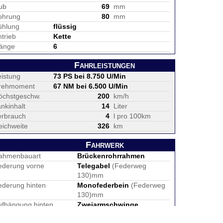
ub
69
mm
ohrung
80
mm
ühlung
flüssig
trieb
Kette
änge
6
Fahrleistungen
eistung
73 PS bei 8.750 U/Min
rehmoment
67 NM bei 6.500 U/Min
öchstgeschw.
200
km/h
nkinhalt
14
Liter
erbrauch
4
l pro 100km
eichweite
326
km
Fahrwerk
ahmenbauart
Brückenrohrrahmen
ederung vorne
Telegabel
(Federweg
130)mm
ederung hinten
Monofederbein
(Federweg
130)mm
ufhängung hinten
Zweiarmschwinge
eifen vorne
120/70 ZR 17M/C (58W)