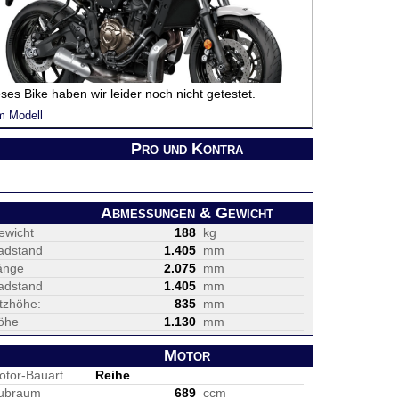
ses Bike haben wir leider noch nicht getestet.
m Modell
Pro und Kontra
Abmessungen & Gewicht
ewicht
188
kg
adstand
1.405
mm
änge
2.075
mm
adstand
1.405
mm
itzhöhe:
835
mm
öhe
1.130
mm
Motor
otor-Bauart
Reihe
ubraum
689
ccm