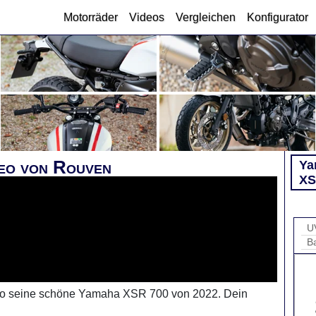
Motorräder
Videos
Vergleichen
Konfigurator
eo von Rouven
Ya
XS
U
B
eo seine schöne Yamaha XSR 700 von 2022. Dein