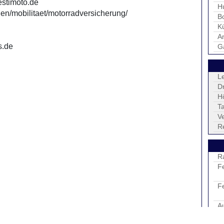
/estimoto.de
H
en/mobilitaet/motorradversicherung/
B
K
An
s.de
G
L
D
H
Ta
V
R
R
F
F
A
R