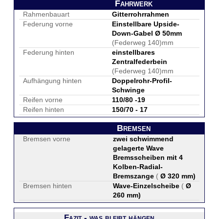
Fahrwerk
Rahmenbauart
Gitterrohrrahmen
Federung vorne
Einstellbare Upside-
Down-Gabel Ø 50mm
(Federweg 140)mm
Federung hinten
einstellbares
Zentralfederbein
(Federweg 140)mm
Aufhängung hinten
Doppelrohr-Profil-
Schwinge
Reifen vorne
110/80 -19
Reifen hinten
150/70 - 17
Bremsen
Bremsen vorne
zwei schwimmend
gelagerte Wave
Bremsscheiben mit 4
Kolben-Radial-
Bremszange
(
Ø 320 mm
)
Bremsen hinten
Wave-Einzelscheibe
(
Ø
260 mm
)
Fazit - was bleibt hängen