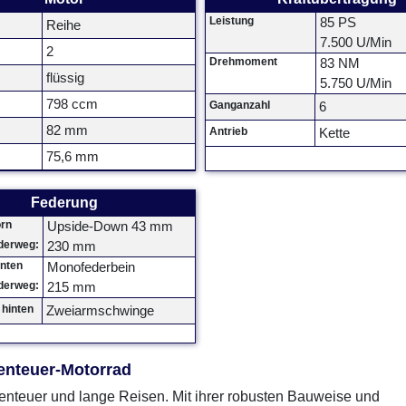
Leistung
85 PS
Reihe
7.500 U/Min
2
Drehmoment
83 NM
flüssig
5.750 U/Min
798 ccm
Ganganzahl
6
82 mm
Antrieb
Kette
75,6 mm
Federung
orn
Upside-Down 43 mm
derweg:
230 mm
inten
Monofederbein
derweg:
215 mm
hinten
Zweiarmschwinge
enteuer-Motorrad
enteuer und lange Reisen. Mit ihrer robusten Bauweise und