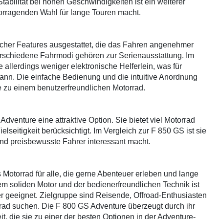
Stabilität bei hohen Geschwindigkeiten ist ein weiterer
vorragenden Wahl für lange Touren macht.
ischer Features ausgestattet, die das Fahren angenehmer
erschiedene Fahrmodi gehören zur Serienausstattung. Im
 allerdings weniger elektronische Helferlein, was für
kann. Die einfache Bedienung und die intuitive Anordnung
zu einem benutzerfreundlichen Motorrad.
Adventure eine attraktive Option. Sie bietet viel Motorrad
lseitigkeit berücksichtigt. Im Vergleich zur F 850 GS ist sie
 und preisbewusste Fahrer interessant macht.
Motorrad für alle, die gerne Abenteuer erleben und lange
m soliden Motor und der bedienerfreundlichen Technik ist
rer geeignet. Zielgruppe sind Reisende, Offroad-Enthusiasten
orrad suchen. Die F 800 GS Adventure überzeugt durch ihr
it, die sie zu einer der besten Optionen in der Adventure-