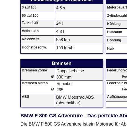
0 auf 100
Motorbauart
4,5 s
60 auf 100
Zylinderzahl
Tankinhalt
24 l
Kühlung
Verbrauch
4,3 l
Hubraum
Reichweite
558 km
Bohrung
Höchstgeschw.
193 km/h
Hub
Bremsen
Bremsen vorne
Federung v
Doppelscheibe
∅
Fe
300 mm
Bremsen hinten
Federbein h
Scheibe
∅
Fe
265
ABS
Aufhängung 
BMW Motorrad ABS
(abschaltbar)
BMW F 800 GS Adventure - Das perfekte Ab
Die BMW F 800 GS Adventure ist ein Motorrad für Ab