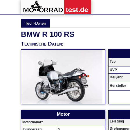
Tech-Daten
BMW R 100 RS
Technische Daten:
Typ
UVP
Baujahr
Hersteller
Motor
Leistung
Motorbauart
Drehmomen
Zylinderzahl