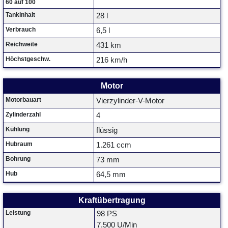
60 auf 100
Tankinhalt
28 l
Verbrauch
6,5 l
Reichweite
431 km
Höchstgeschw.
216 km/h
Motor
Motorbauart
Vierzylinder-V-Motor
Zylinderzahl
4
Kühlung
flüssig
Hubraum
1.261 ccm
Bohrung
73 mm
Hub
64,5 mm
Kraftübertragung
Leistung
98 PS
7.500 U/Min