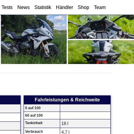
Tests
News
Statistik
Händler
Shop
Team
Fahrleistungen & Reichweite
0 auf 100
60 auf 100
Tankinhalt
18 l
Verbrauch
4,7 l