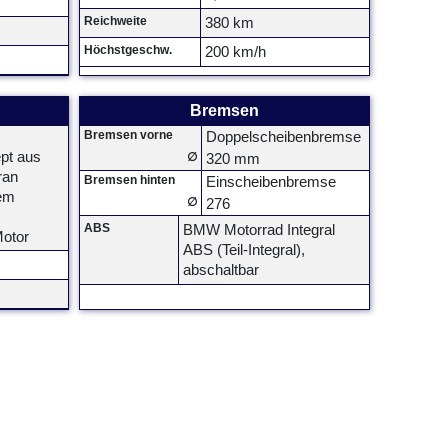
Reichweite
380 km
Höchstgeschw.
200 km/h
Bremsen
Bremsen vorne
Doppelscheibenbremse
pt aus
∅
320 mm
ran
Bremsen hinten
Einscheibenbremse
em
∅
276
ABS
BMW Motorrad Integral
Motor
ABS (Teil-Integral),
abschaltbar