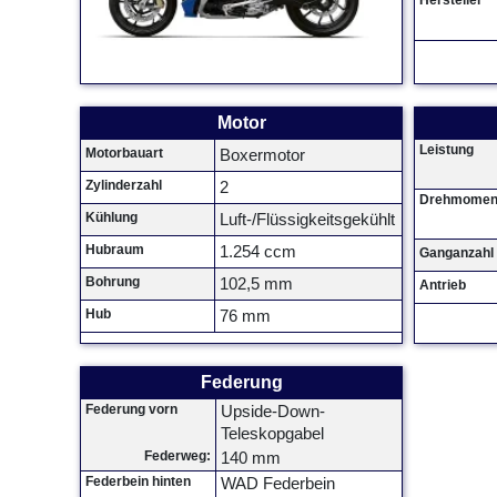
Hersteller
Motor
Leistung
Motorbauart
Boxermotor
Zylinderzahl
2
Drehmomen
Kühlung
Luft-/Flüssigkeitsgekühlt
Hubraum
1.254 ccm
Ganganzahl
Bohrung
102,5 mm
Antrieb
Hub
76 mm
Federung
Federung vorn
Upside-Down-
Teleskopgabel
Federweg:
140 mm
Federbein hinten
WAD Federbein