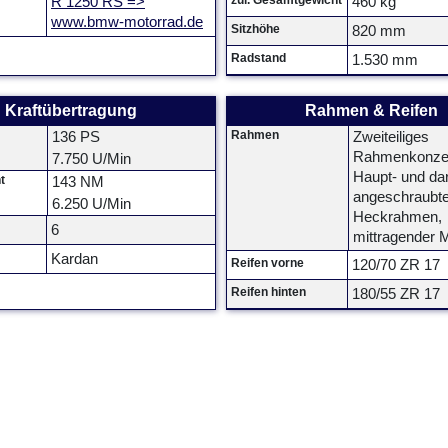
zul. Gesamtgewicht
R 1250 RS =>
460 kg
www.bmw-motorrad.de
Sitzhöhe
820 mm
Radstand
1.530 mm
Kraftübertragung
Rahmen & Reifen
Rahmen
136 PS
Zweiteiliges
Rahmenkonze
7.750 U/Min
Haupt- und da
t
143 NM
angeschraubt
6.250 U/Min
Heckrahmen,
6
mittragender 
Kardan
Reifen vorne
120/70 ZR 17
Reifen hinten
180/55 ZR 17