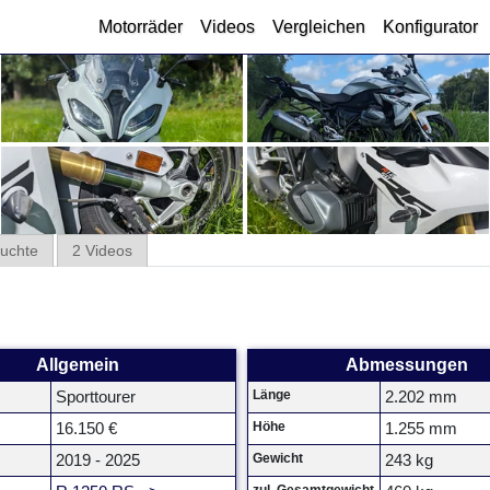
Motorräder
Videos
Vergleichen
Konfigurator
uchte
2 Videos
Allgemein
Abmessungen
Länge
Sporttourer
2.202 mm
Höhe
16.150 €
1.255 mm
Gewicht
2019 - 2025
243 kg