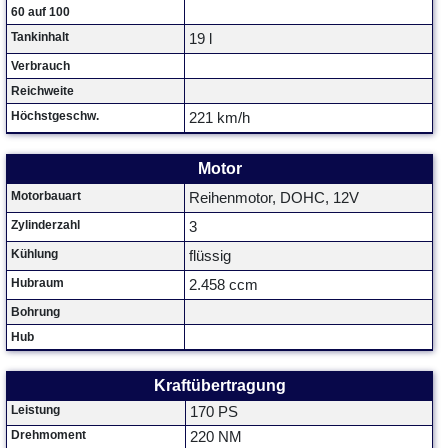
60 auf 100
Tankinhalt
19 l
Verbrauch
Reichweite
Höchstgeschw.
221 km/h
Motor
Motorbauart
Reihenmotor, DOHC, 12V
Zylinderzahl
3
Kühlung
flüssig
Hubraum
2.458 ccm
Bohrung
Hub
Kraftübertragung
Leistung
170 PS
Drehmoment
220 NM