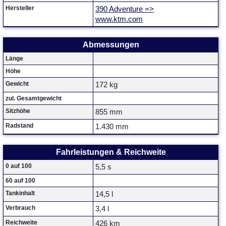
Hersteller
390 Adventure =>
www.ktm.com
Abmessungen
Länge
Höhe
Gewicht
172 kg
zul. Gesamtgewicht
Sitzhöhe
855 mm
Radstand
1.430 mm
Fahrleistungen & Reichweite
0 auf 100
5,5 s
60 auf 100
Tankinhalt
14,5 l
Verbrauch
3,4 l
Reichweite
426 km