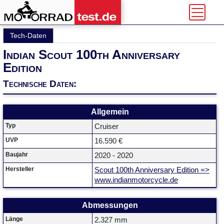
Tech-Daten
Indian Scout 100th Anniversary
Edition
Technische Daten:
Allgemein
Typ
Cruiser
UVP
16.590 €
Baujahr
2020 - 2020
Hersteller
Scout 100th Anniversary Edition =>
www.indianmotorcycle.de
Abmessungen
Länge
2.327 mm