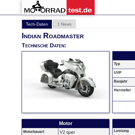
Tech-Daten
1 News
Indian Roadmaster
Technische Daten:
Typ
UVP
Baujahr
Hersteller
Motor
Leistung
Motorbauart
V2 quer