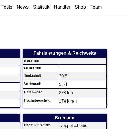
Tests
News
Statistik
Händler
Shop
Team
Fahrleistungen & Reichweite
0 auf 100
60 auf 100
Tankinhalt
20,8 l
Verbrauch
5,5 l
Reichweite
378 km
Höchstgeschw.
174 km/h
Bremsen
Bremsen vorne
Doppelscheibe