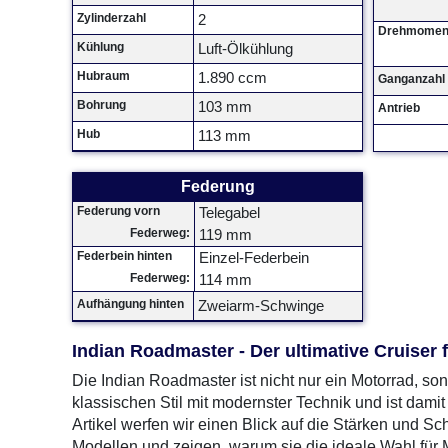
Zylinderzahl
2
Drehmomen
Kühlung
Luft-Ölkühlung
Hubraum
1.890 ccm
Ganganzahl
Bohrung
103 mm
Antrieb
Hub
113 mm
Federung
Federung vorn
Telegabel
Federweg:
119 mm
Federbein hinten
Einzel-Federbein
Federweg:
114 mm
Aufhängung hinten
Zweiarm-Schwinge
Indian Roadmaster - Der ultimative Cruiser 
Die Indian Roadmaster ist nicht nur ein Motorrad, so
klassischen Stil mit modernster Technik und ist dami
Artikel werfen wir einen Blick auf die Stärken und 
Modellen und zeigen, warum sie die ideale Wahl für M