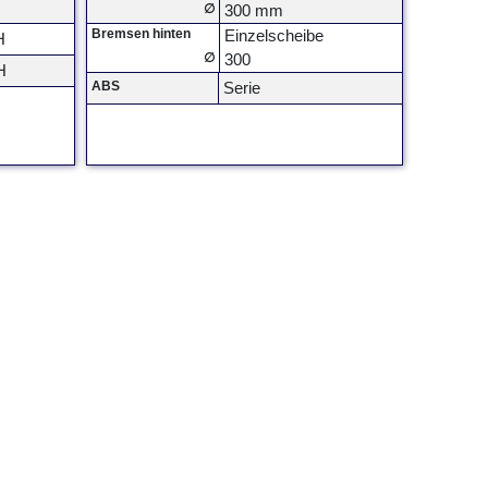
∅
300 mm
Bremsen hinten
Einzelscheibe
H
∅
300
H
ABS
Serie