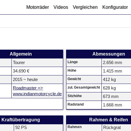
Motorräder
Videos
Vergleichen
Konfigurator
Allgemein
Abmessungen
Länge
Tourer
2.656 mm
Höhe
34.690 €
1.415 mm
Gewicht
2015 ~ heute
412 kg
zul. Gesamtgewicht
Roadmaster =>
628 kg
www.indianmotorcycle.de
Sitzhöhe
673 mm
Radstand
1.668 mm
Kraftübertragung
Rahmen & Reifen
Rahmen
92 PS
Rückgrat