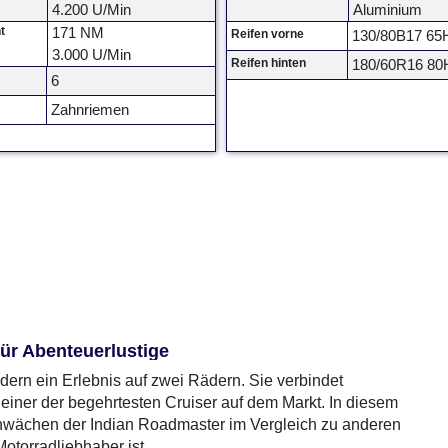
4.200 U/Min
Aluminium
t
171 NM
Reifen vorne
130/80B17 65
3.000 U/Min
Reifen hinten
180/60R16 80
6
Zahnriemen
für Abenteuerlustige
ndern ein Erlebnis auf zwei Rädern. Sie verbindet
t einer der begehrtesten Cruiser auf dem Markt. In diesem
Schwächen der Indian Roadmaster im Vergleich zu anderen
otorradliebhaber ist.