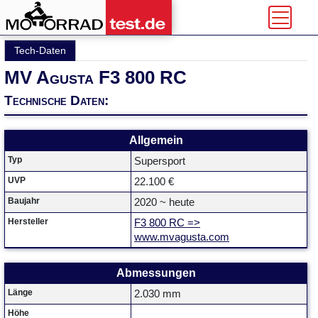
Tech-Daten
MV Agusta F3 800 RC
Technische Daten:
Allgemein
Typ
Supersport
UVP
22.100 €
Baujahr
2020 ~ heute
Hersteller
F3 800 RC =>
www.mvagusta.com
Abmessungen
Länge
2.030 mm
Höhe