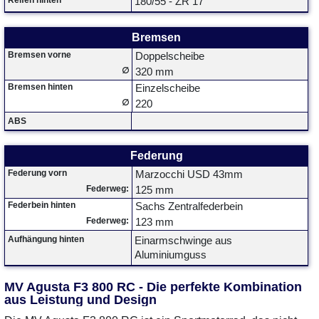
Reifen hinten
180/55 - ZR 17
Bremsen
Bremsen vorne
Doppelscheibe
∅
320 mm
Bremsen hinten
Einzelscheibe
∅
220
ABS
Federung
Federung vorn
Marzocchi USD 43mm
Federweg:
125 mm
Federbein hinten
Sachs Zentralfederbein
Federweg:
123 mm
Aufhängung hinten
Einarmschwinge aus
Aluminiumguss
MV Agusta F3 800 RC - Die perfekte Kombination
aus Leistung und Design