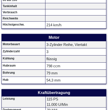
60 auf 100
Tankinhalt
Verbrauch
Reichweite
Höchstgeschw.
214 km/h
Motor
Motorbauart
3-Zylinder Reihe, Viertakt
Zylinderzahl
3
Kühlung
flüssig
Hubraum
798 ccm
Bohrung
79 mm
Hub
54,3 mm
Kraftübertragung
Leistung
115 PS
11.000 U/Min
Drehmoment