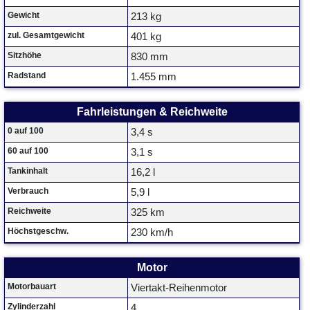
Gewicht
213 kg
zul. Gesamtgewicht
401 kg
Sitzhöhe
830 mm
Radstand
1.455 mm
Fahrleistungen & Reichweite
0 auf 100
3,4 s
60 auf 100
3,1 s
Tankinhalt
16,2 l
Verbrauch
5,9 l
Reichweite
325 km
Höchstgeschw.
230 km/h
Motor
Motorbauart
Viertakt-Reihenmotor
Zylinderzahl
4