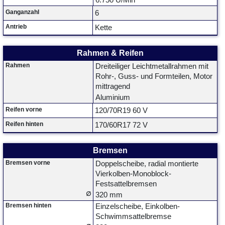
6.750 U/Min
Ganganzahl
6
Antrieb
Kette
Rahmen & Reifen
Rahmen
Dreiteiliger Leichtmetallrahmen mit
Rohr-, Guss- und Formteilen, Motor
mittragend
Aluminium
Reifen vorne
120/70R19 60 V
Reifen hinten
170/60R17 72 V
Bremsen
Bremsen vorne
Doppelscheibe, radial montierte
Vierkolben-Monoblock-
Festsattelbremsen
∅
320 mm
Bremsen hinten
Einzelscheibe, Einkolben-
Schwimmsattelbremse