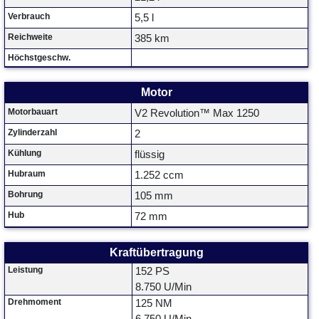
Verbrauch
5,5 l
Reichweite
385 km
Höchstgeschw.
Motor
Motorbauart
V2 Revolution™ Max 1250
Zylinderzahl
2
Kühlung
flüssig
Hubraum
1.252 ccm
Bohrung
105 mm
Hub
72 mm
Kraftübertragung
Leistung
152 PS
8.750 U/Min
Drehmoment
125 NM