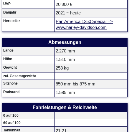
UVP
20.900 €
Baujahr
2021 ~ heute
Hersteller
Pan America 1250 Special =>
www.harley-davidson.com
Abmessungen
Länge
2.270 mm
Höhe
1.510 mm
Gewicht
258 kg
zul. Gesamtgewicht
Sitzhöhe
850 mm bis 875 mm
Radstand
1.585 mm
Fahrleistungen & Reichweite
0 auf 100
60 auf 100
Tankinhalt
21,2 l