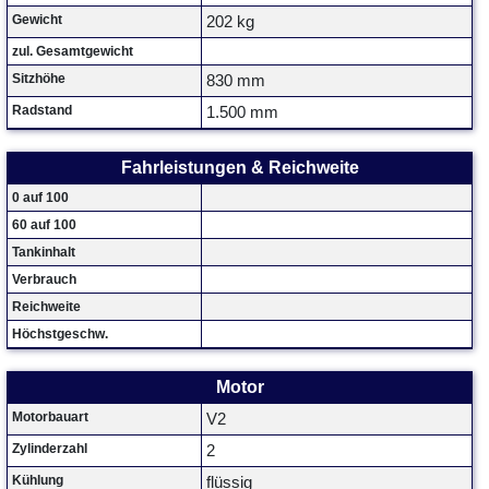
Gewicht
202 kg
zul. Gesamtgewicht
Sitzhöhe
830 mm
Radstand
1.500 mm
Fahrleistungen & Reichweite
0 auf 100
60 auf 100
Tankinhalt
Verbrauch
Reichweite
Höchstgeschw.
Motor
Motorbauart
V2
Zylinderzahl
2
Kühlung
flüssig