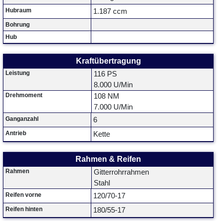
Hubraum
1.187 ccm
Bohrung
Hub
Kraftübertragung
Leistung
116 PS
8.000 U/Min
Drehmoment
108 NM
7.000 U/Min
Ganganzahl
6
Antrieb
Kette
Rahmen & Reifen
Rahmen
Gitterrohrrahmen
Stahl
Reifen vorne
120/70-17
Reifen hinten
180/55-17