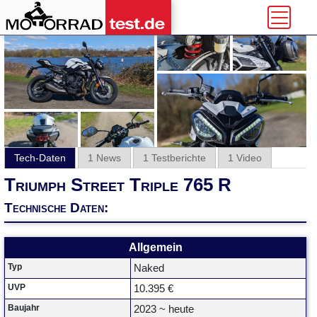
Tech-Daten
1 News
1 Testberichte
1 Video
Triumph Street Triple 765 R
Technische Daten:
Allgemein
Typ
Naked
UVP
10.395 €
Baujahr
2023 ~ heute