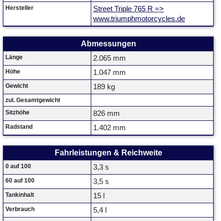
Hersteller
Street Triple 765 R =>
www.triumphmotorcycles.de
Abmessungen
Länge
2.065 mm
Höhe
1.047 mm
Gewicht
189 kg
zul. Gesamtgewicht
Sitzhöhe
826 mm
Radstand
1.402 mm
Fahrleistungen & Reichweite
0 auf 100
3,3 s
60 auf 100
3,5 s
Tankinhalt
15 l
Verbrauch
5,4 l