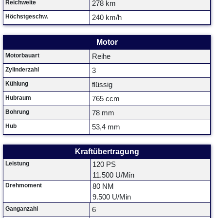
Reichweite
278 km
Höchstgeschw.
240 km/h
Motor
Motorbauart
Reihe
Zylinderzahl
3
Kühlung
flüssig
Hubraum
765 ccm
Bohrung
78 mm
Hub
53,4 mm
Kraftübertragung
Leistung
120 PS
11.500 U/Min
Drehmoment
80 NM
9.500 U/Min
Ganganzahl
6