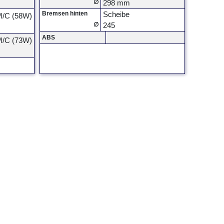
∅
298 mm
Bremsen hinten
Scheibe
M/C (58W)
∅
245
ABS
M/C (73W)