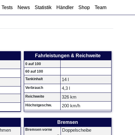
Tests
News
Statistik
Händler
Shop
Team
Fahrleistungen & Reichweite
0 auf 100
60 auf 100
Tankinhalt
14 l
Verbrauch
4,3 l
Reichweite
326 km
Höchstgeschw.
200 km/h
Bremsen
Bremsen vorne
ahmen
Doppelscheibe