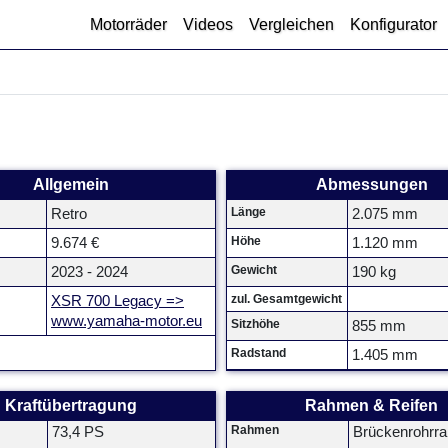
Motorräder
Videos
Vergleichen
Konfigurator
Allgemein
Abmessungen
Länge
Retro
2.075 mm
Höhe
9.674 €
1.120 mm
Gewicht
2023 - 2024
190 kg
zul. Gesamtgewicht
XSR 700 Legacy =>
www.yamaha-motor.eu
Sitzhöhe
855 mm
Radstand
1.405 mm
Kraftübertragung
Rahmen & Reifen
Rahmen
73,4 PS
Brückenrohrr