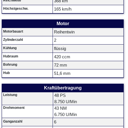
Reichweite
368 km
Höchstgeschw.
165 km/h
Motor
Motorbauart
Reihentwin
Zylinderzahl
2
Kühlung
flüssig
Hubraum
420 ccm
Bohrung
72 mm
Hub
51,6 mm
Kraftübertragung
Leistung
48 PS
8.750 U/Min
Drehmoment
43 NM
6.750 U/Min
Ganganzahl
6