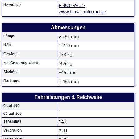
Hersteller
F 450 GS =>
www.bmw-motorrad.de
Abmessungen
Länge
2.161 mm
Höhe
1.210 mm
Gewicht
178 kg
zul. Gesamtgewicht
355 kg
Sitzhöhe
845 mm
Radstand
1.465 mm
Fahrleistungen & Reichweite
0 auf 100
60 auf 100
Tankinhalt
14 l
Verbrauch
3,8 l