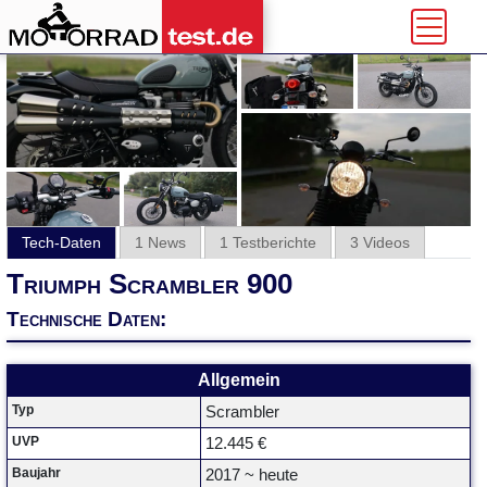
Tech-Daten
1 News
1 Testberichte
3 Videos
Triumph Scrambler 900
Technische Daten:
Allgemein
Typ
Scrambler
UVP
12.445 €
Baujahr
2017 ~ heute