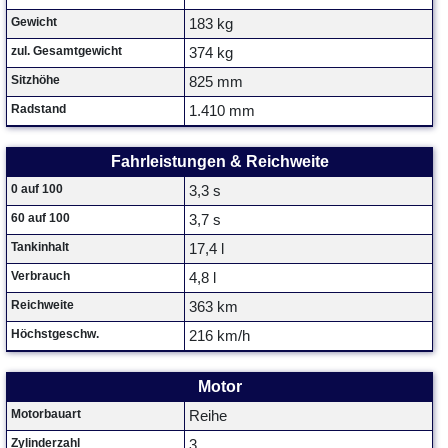
Gewicht
183 kg
zul. Gesamtgewicht
374 kg
Sitzhöhe
825 mm
Radstand
1.410 mm
Fahrleistungen & Reichweite
0 auf 100
3,3 s
60 auf 100
3,7 s
Tankinhalt
17,4 l
Verbrauch
4,8 l
Reichweite
363 km
Höchstgeschw.
216 km/h
Motor
Motorbauart
Reihe
Zylinderzahl
3