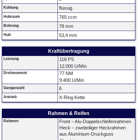
Kühlung
flüssig
Hubraum
765 ccm
Bohrung
78 mm
Hub
53,4 mm
Kraftübertragung
Leistung
118 PS
12.000 U/Min
Drehmoment
77 NM
9.400 U/Min
Ganganzahl
6
Antrieb
X-Ring Kette
Rahmen & Reifen
Rahmen
Front – Alu-Doppelschleifenrahmen
Heck – zweiteiliger Heckrahmen
aus Aluminium-Druckguss