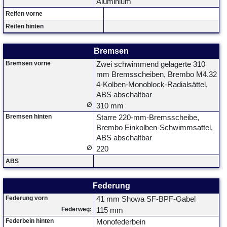
Aluminium
Reifen vorne
Reifen hinten
Bremsen
Bremsen vorne
Zwei schwimmend gelagerte 310
mm Bremsscheiben, Brembo M4.32
4-Kolben-Monoblock-Radialsättel,
ABS abschaltbar
∅
310 mm
Bremsen hinten
Starre 220-mm-Bremsscheibe,
Brembo Einkolben-Schwimmsattel,
ABS abschaltbar
∅
220
ABS
Federung
Federung vorn
41 mm Showa SF-BPF-Gabel
Federweg:
115 mm
Federbein hinten
Monofederbein