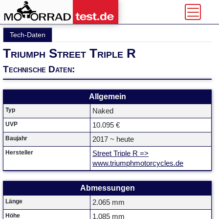
Tech-Daten
Triumph Street Triple R
Technische Daten:
Allgemein
Typ
Naked
UVP
10.095 €
Baujahr
2017 ~ heute
Hersteller
Street Triple R =>
www.triumphmotorcycles.de
Abmessungen
Länge
2.065 mm
Höhe
1.085 mm