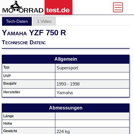
Tech-Daten
1 Video
Yamaha YZF 750 R
Technische Daten:
Allgemein
Typ
Supersport
UVP
Baujahr
1993 - 1998
Hersteller
Yamaha
Abmessungen
Länge
Höhe
Gewicht
224 kg