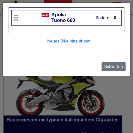
Aprilia
x
ändern
Tuono 660
Liste bearbeiten
Aprilia
Tuono 660
Neues Bike hinzufügen
UVP
11.799 €
Baujahr
von 2021 bis 2025
Schließen
Rasiermesser mit typisch italienischem Charakter