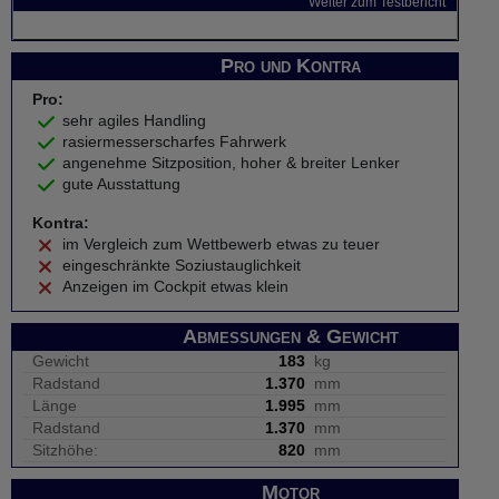
Weiter zum Testbericht
Pro und Kontra
Pro:
sehr agiles Handling
rasiermesserscharfes Fahrwerk
angenehme Sitzposition, hoher & breiter Lenker
gute Ausstattung
Kontra:
im Vergleich zum Wettbewerb etwas zu teuer
eingeschränkte Soziustauglichkeit
Anzeigen im Cockpit etwas klein
Abmessungen & Gewicht
Gewicht
183
kg
Radstand
1.370
mm
Länge
1.995
mm
Radstand
1.370
mm
Sitzhöhe:
820
mm
Motor