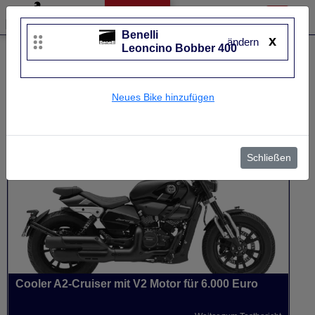
Benelli
x
ändern
Leoncino Bobber 400
Liste bearbeiten
Benelli
Leoncino Bobber 400
Neues Bike hinzufügen
UVP
6.069 €
Baujahr
von 2026 bis 2026~
Schließen
Cooler A2-Cruiser mit V2 Motor für 6.000 Euro